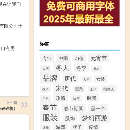
现在让我们
刷有限公司于
标签
；自有房
元宵节
专业
中国
习俗
冬天
冬季
农历
北京
品牌
唐代
女装
大学
宋代
寓意
很多人
孩子
工作
攻略
时间
新年
手机
下一篇
春节
春节期间
是一个
头破碎机）
服装
梦幻西游
服饰
游戏
牌子
疫情
汤圆