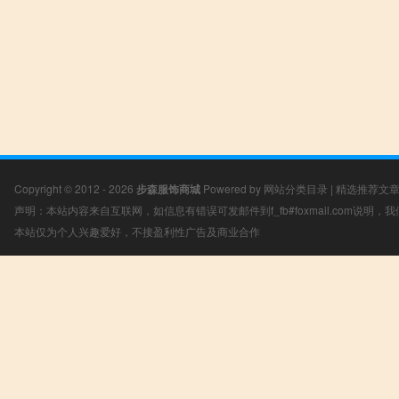
Copyright © 2012 - 2026
步森服饰商城
Powered by
网站分类目录
|
精选推荐文
声明：本站内容来自互联网，如信息有错误可发邮件到f_fb#foxmail.com说明
本站仅为个人兴趣爱好，不接盈利性广告及商业合作