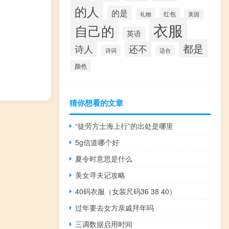
的人
的是
红包
礼物
美国
衣服
自己的
英语
都是
诗人
还不
诗词
适合
颜色
猜你想看的文章
“徒劳方士海上行”的出处是哪里
5g信道哪个好
夏令时意思是什么
美女寻夫记攻略
40码衣服（女装尺码36 38 40）
过年要去女方亲戚拜年吗
三调数据启用时间