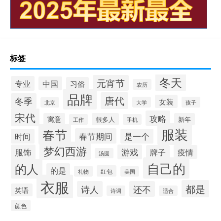
标签
冬天
元宵节
专业
中国
习俗
农历
品牌
唐代
冬季
女装
大学
孩子
北京
宋代
攻略
寓意
很多人
新年
工作
手机
服装
春节
春节期间
时间
是一个
梦幻西游
服饰
游戏
牌子
疫情
汤圆
自己的
的人
的是
红包
礼物
美国
衣服
都是
诗人
还不
英语
诗词
适合
颜色