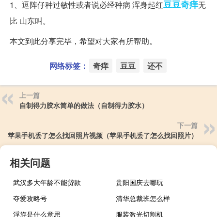
豆豆
奇痒
1、逗阵仔种过敏性或者说必经种病 浑身起红
无
比 山东叫。
本文到此分享完毕，希望对大家有所帮助。
网络标签：
奇痒
豆豆
还不
上一篇
自制得力胶水简单的做法（自制得力胶水）
下一篇
苹果手机丢了怎么找回照片视频（苹果手机丢了怎么找回照片）
相关问题
武汉多大年龄不能贷款
贵阳国庆去哪玩
夺爱攻略号
清华总裁班怎么样
浮斿是什么意思
服装激光切割机