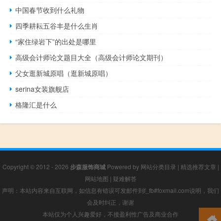
中国春节收到什么礼物
四季耕耘五谷丰是什么生肖
“家住绿岩下”的出处是哪里
高级会计师论文题目大全（高级会计师论文期刊）
父女逛新城原唱（逛新城原唱）
serina女装旗舰店
格隆汇是什么
Copyright © 2012 - 2026
步森服饰商城
Powered by
网站分类目录
|
精选推荐文章
|
网站地图
|
疑难解答
声明：本站内容来自互联网，如信息有错误可发邮件到f_fb#foxmail.com说明，我们
会及时纠正，谢谢
本站仅为个人兴趣爱好，不接盈利性广告及商业合作