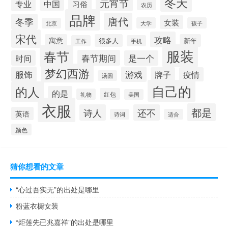
冬天
元宵节
专业
中国
习俗
农历
品牌
唐代
冬季
女装
大学
孩子
北京
宋代
攻略
寓意
很多人
新年
工作
手机
服装
春节
春节期间
时间
是一个
梦幻西游
服饰
游戏
牌子
疫情
汤圆
自己的
的人
的是
红包
礼物
美国
衣服
都是
诗人
还不
英语
诗词
适合
颜色
猜你想看的文章
“心过吾实无”的出处是哪里
粉蓝衣橱女装
“炬莲先已兆嘉祥”的出处是哪里