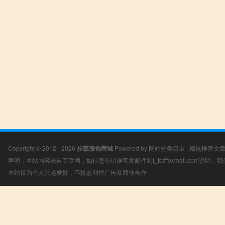
Copyright © 2012 - 2026
步森服饰商城
Powered by
网站分类目录
|
精选推荐文
声明：本站内容来自互联网，如信息有错误可发邮件到f_fb#foxmail.com说明
本站仅为个人兴趣爱好，不接盈利性广告及商业合作