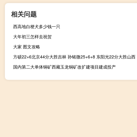
相关问题
西高地白梗犬多少钱一只
大年初三怎样去祝贺
大家 图文攻略
方硕22+6北京44分大胜吉林 孙铭微25+6+8 东阳光22分大胜山西
国内第二大单体铜矿西藏玉龙铜矿改扩建项目建成投产