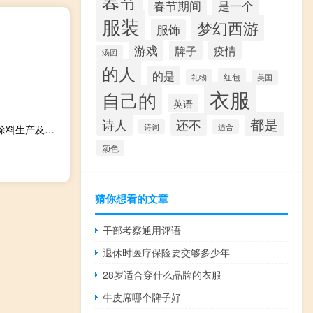
春节
春节期间
是一个
服装
梦幻西游
服饰
游戏
牌子
疫情
汤圆
的人
的是
红包
礼物
美国
衣服
自己的
英语
都是
诗人
还不
诗词
适合
三棵树：拟以13.86亿元在河南省濮阳市工业园区投资新建涂料生产及配套建设项目
颜色
猜你想看的文章
干部考察通用评语
退休时医疗保险要交够多少年
28岁适合穿什么品牌的衣服
牛皮席哪个牌子好