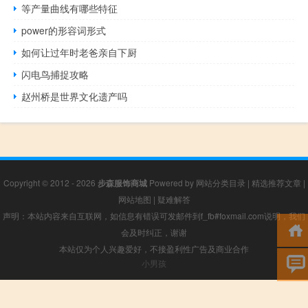
等产量曲线有哪些特征
power的形容词形式
如何让过年时老爸亲自下厨
闪电鸟捕捉攻略
赵州桥是世界文化遗产吗
Copyright © 2012 - 2026
步森服饰商城
Powered by
网站分类目录
|
精选推荐文章
|
网站地图
|
疑难解答
声明：本站内容来自互联网，如信息有错误可发邮件到f_fb#foxmail.com说明，我们
会及时纠正，谢谢
本站仅为个人兴趣爱好，不接盈利性广告及商业合作
小男孩