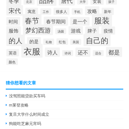
唐代
冬季
女装
大学
孩子
北京
宋代
攻略
寓意
很多人
新年
工作
手机
服装
春节
春节期间
时间
是一个
梦幻西游
服饰
游戏
牌子
疫情
汤圆
自己的
的人
的是
红包
礼物
美国
衣服
都是
诗人
还不
英语
诗词
适合
颜色
猜你想看的文章
没驾照能贷款买车吗
m莱登攻略
复旦大学什么时间成立
狗能吃芝麻元宵吗