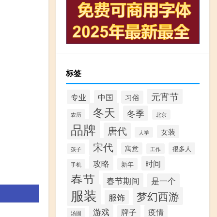
标签
元宵节
专业
中国
习俗
冬天
冬季
农历
北京
品牌
唐代
女装
大学
宋代
寓意
很多人
孩子
工作
攻略
时间
新年
手机
春节
春节期间
是一个
服装
梦幻西游
服饰
游戏
牌子
疫情
汤圆