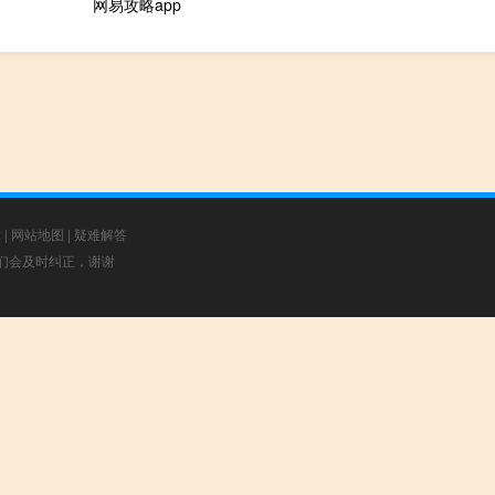
网易攻略app
章
|
网站地图
|
疑难解答
，我们会及时纠正，谢谢