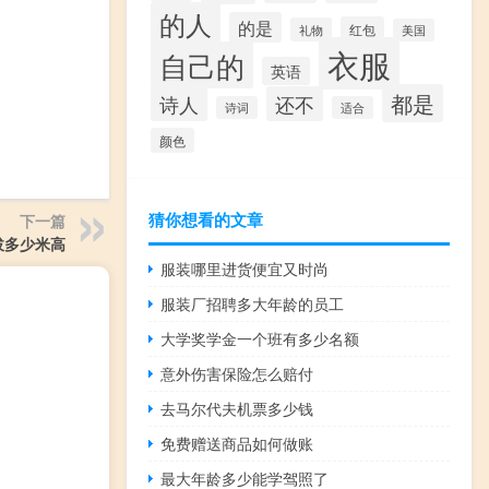
的人
的是
红包
礼物
美国
衣服
自己的
英语
都是
诗人
还不
诗词
适合
颜色
猜你想看的文章
下一篇
拔多少米高
服装哪里进货便宜又时尚
服装厂招聘多大年龄的员工
大学奖学金一个班有多少名额
意外伤害保险怎么赔付
去马尔代夫机票多少钱
免费赠送商品如何做账
最大年龄多少能学驾照了