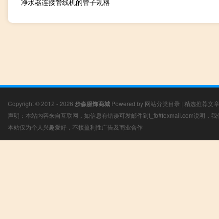
净水器连接管线机的管子规格
Copyright © 2012 - 2026
步森服饰商城
Powered by
网站分类目录
|
精选推荐文
声明：本站内容来自互联网，如信息有错误可发邮件到f_fb#foxmail.com说明
本站仅为个人兴趣爱好，不接盈利性广告及商业合作