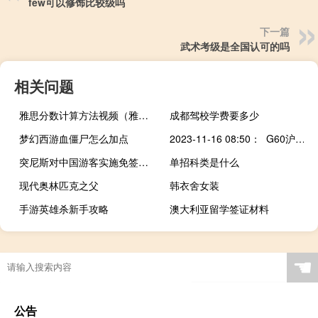
few可以修饰比较级吗
下一篇
武术考级是全国认可的吗
相关问题
雅思分数计算方法视频（雅思分数计算方法）
成都驾校学费要多少
梦幻西游血僵尸怎么加点
2023-11-16 08:50： G60沪昆高速梨温段K544公里处（上饶服务区附近，往南昌方向）因养护施工，占用行车道，单道缓慢通行。xmt ​​​
突尼斯对中国游客实施免签入境政策
单招科类是什么
现代奥林匹克之父
韩衣舍女装
手游英雄杀新手攻略
澳大利亚留学签证材料
☚
公告