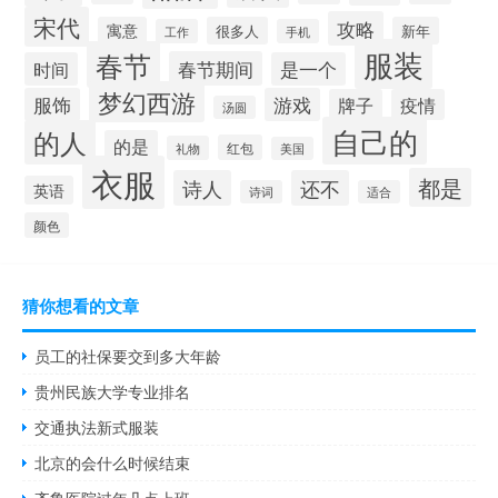
宋代
攻略
寓意
很多人
新年
工作
手机
服装
春节
春节期间
时间
是一个
梦幻西游
服饰
游戏
牌子
疫情
汤圆
自己的
的人
的是
红包
礼物
美国
衣服
都是
诗人
还不
英语
诗词
适合
颜色
猜你想看的文章
员工的社保要交到多大年龄
贵州民族大学专业排名
交通执法新式服装
北京的会什么时候结束