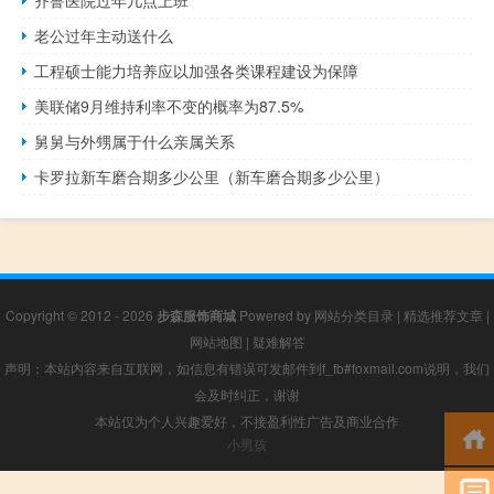
齐鲁医院过年几点上班
老公过年主动送什么
工程硕士能力培养应以加强各类课程建设为保障
美联储9月维持利率不变的概率为87.5%
舅舅与外甥属于什么亲属关系
卡罗拉新车磨合期多少公里（新车磨合期多少公里）
Copyright © 2012 - 2026
步森服饰商城
Powered by
网站分类目录
|
精选推荐文章
|
网站地图
|
疑难解答
声明：本站内容来自互联网，如信息有错误可发邮件到f_fb#foxmail.com说明，我们
会及时纠正，谢谢
本站仅为个人兴趣爱好，不接盈利性广告及商业合作
小男孩