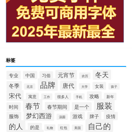
标签
冬天
元宵节
专业
中国
习俗
农历
品牌
唐代
冬季
女装
大学
孩子
北京
宋代
攻略
寓意
很多人
新年
工作
手机
服装
春节
春节期间
时间
是一个
梦幻西游
服饰
游戏
牌子
疫情
汤圆
自己的
的人
的是
红包
礼物
美国