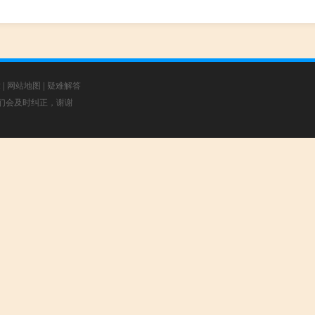
章
|
网站地图
|
疑难解答
，我们会及时纠正，谢谢