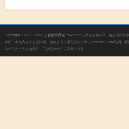
Copyright © 2012 - 2026
步森服饰商城
Powered by
网站分类目录
|
精选推荐文
声明：本站内容来自互联网，如信息有错误可发邮件到f_fb#foxmail.com说明
本站仅为个人兴趣爱好，不接盈利性广告及商业合作