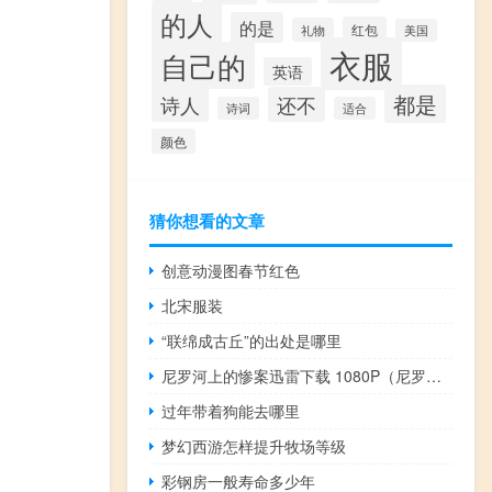
的人
的是
红包
礼物
美国
衣服
自己的
英语
都是
诗人
还不
诗词
适合
颜色
猜你想看的文章
创意动漫图春节红色
北宋服装
“联绵成古丘”的出处是哪里
尼罗河上的惨案迅雷下载 1080P（尼罗河上的惨案迅雷下载）
过年带着狗能去哪里
梦幻西游怎样提升牧场等级
彩钢房一般寿命多少年