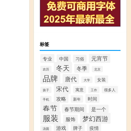
标签
元宵节
专业
中国
习俗
冬天
冬季
农历
北京
品牌
唐代
女装
大学
宋代
寓意
很多人
孩子
工作
攻略
时间
新年
手机
春节
春节期间
是一个
服装
梦幻西游
服饰
游戏
牌子
疫情
汤圆