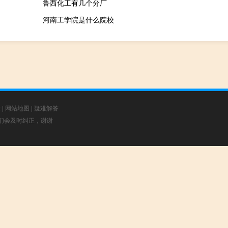
鲁西化工有几个分厂
河南工学院是什么院校
章
|
网站地图
|
疑难解答
，我们会及时纠正，谢谢