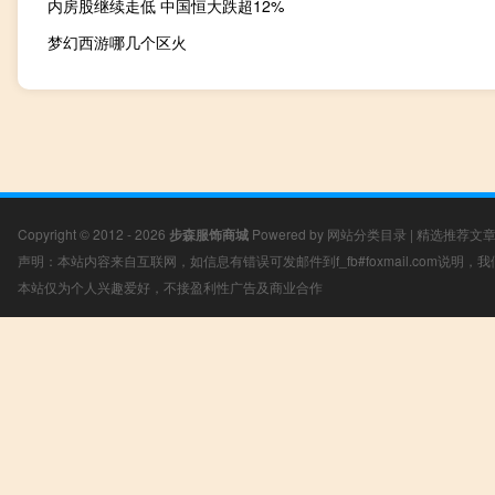
内房股继续走低 中国恒大跌超12%
梦幻西游哪几个区火
Copyright © 2012 - 2026
步森服饰商城
Powered by
网站分类目录
|
精选推荐文
声明：本站内容来自互联网，如信息有错误可发邮件到f_fb#foxmail.com说明
本站仅为个人兴趣爱好，不接盈利性广告及商业合作