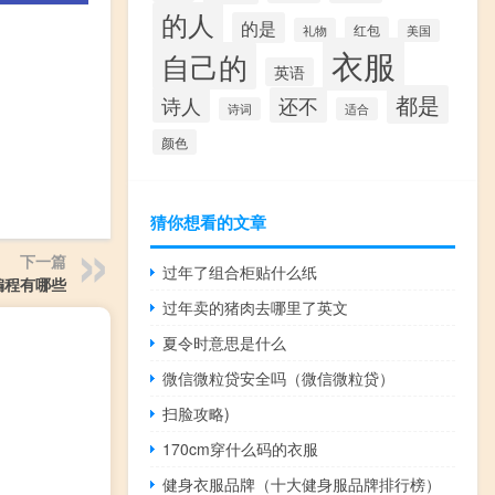
的人
的是
红包
礼物
美国
衣服
自己的
英语
都是
诗人
还不
诗词
适合
颜色
猜你想看的文章
下一篇
过年了组合柜贴什么纸
编程有哪些
过年卖的猪肉去哪里了英文
夏令时意思是什么
微信微粒贷安全吗（微信微粒贷）
扫脸攻略)
170cm穿什么码的衣服
健身衣服品牌（十大健身服品牌排行榜）