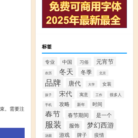
标签
元宵节
专业
中国
习俗
冬天
冬季
农历
北京
品牌
唐代
女装
大学
宋代
寓意
很多人
孩子
工作
攻略
时间
新年
手机
结束。需要注
春节
春节期间
是一个
服装
梦幻西游
服饰
游戏
牌子
疫情
汤圆