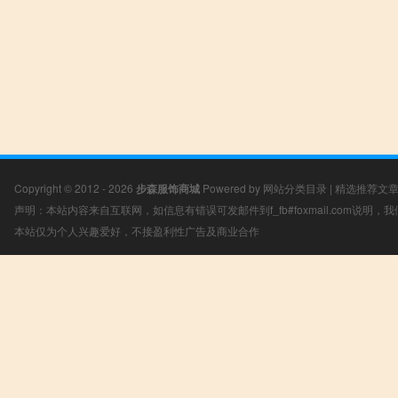
Copyright © 2012 - 2026
步森服饰商城
Powered by
网站分类目录
|
精选推荐文
声明：本站内容来自互联网，如信息有错误可发邮件到f_fb#foxmail.com说明
本站仅为个人兴趣爱好，不接盈利性广告及商业合作