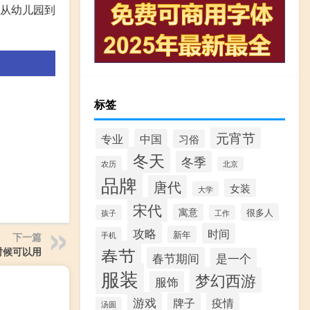
从幼儿园到
标签
元宵节
专业
中国
习俗
冬天
冬季
农历
北京
品牌
唐代
女装
大学
宋代
寓意
很多人
孩子
工作
攻略
时间
新年
手机
下一篇
春节
时候可以用
春节期间
是一个
服装
梦幻西游
服饰
游戏
牌子
疫情
汤圆