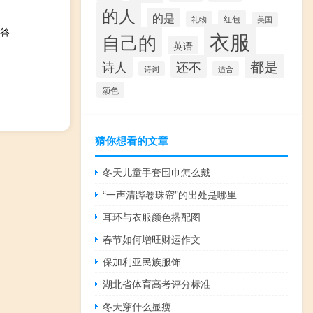
的人
的是
红包
礼物
美国
答
衣服
自己的
英语
都是
诗人
还不
诗词
适合
颜色
猜你想看的文章
冬天儿童手套围巾怎么戴
“一声清跸卷珠帘”的出处是哪里
耳环与衣服颜色搭配图
春节如何增旺财运作文
保加利亚民族服饰
湖北省体育高考评分标准
冬天穿什么显瘦