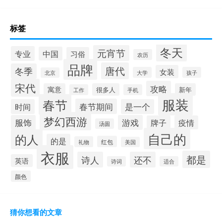
标签
冬天
元宵节
专业
中国
习俗
农历
品牌
唐代
冬季
女装
大学
孩子
北京
宋代
攻略
寓意
很多人
新年
工作
手机
服装
春节
春节期间
时间
是一个
梦幻西游
服饰
游戏
牌子
疫情
汤圆
自己的
的人
的是
红包
礼物
美国
衣服
都是
诗人
还不
英语
诗词
适合
颜色
猜你想看的文章