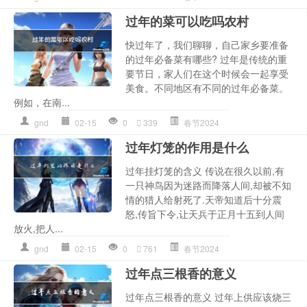
过年的菜可以吃吗农村
快过年了，我们聊聊，自己家乡要准备
的过年必备菜有哪些? 过年是传统的重
要节日，家人们在这个时候会一起享受
美食。不同地区有不同的过年必备菜。
例如，在南...
gnd
02-15
0
339
春节2024
过年灯笼的作用是什么
过年挂灯笼的含义 传说在很久以前,有
一只神鸟因为迷路而降落人间,却被不知
情的猎人给射死了.天帝知道后十分震
怒,传旨下令,让天兵于正月十五到人间
放火,把人...
gnd
02-15
0
761
春节2024
过年点三根香的意义
过年点三根香的意义 过年上供应该烧三