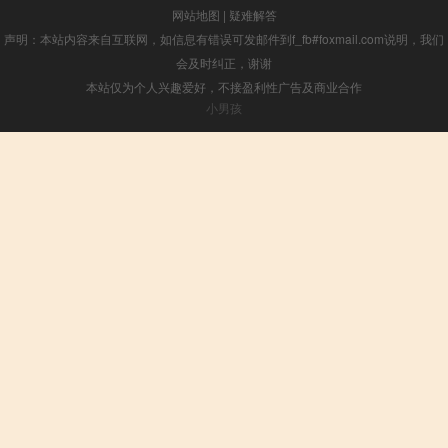
网站地图
|
疑难解答
声明：本站内容来自互联网，如信息有错误可发邮件到f_fb#foxmail.com说明，我们
会及时纠正，谢谢
本站仅为个人兴趣爱好，不接盈利性广告及商业合作
小男孩