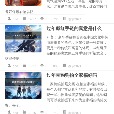
均气温为5℃左右，存在一定的寒冷
感。尤其是早晚气温更低，建议市民们
备好保暖衣物以防...
gnd
02-17
0
738
春节2024
过年戴红手链的寓意是什么
引言： 新年手链和首饰在中国文化中扮
演着重要的角色，不仅仅是一种装饰，
更是一种传统和寓意的体现。从红绳手
链的辟邪寓意到五彩手链的祈福意义，
这些传统...
gnd
02-17
0
839
春节2024
过年带狗狗拍全家福好吗
一家搞笑拍照文案 在拍全家福的时候，
每个人都非常认真和严肃，有时候会出
现一些小插曲或者搞笑的瞬间，这些瞬
间可以被拍摄下来作为全家福的搞笑文
案。每个...
gnd
02-15
0
712
春节2024