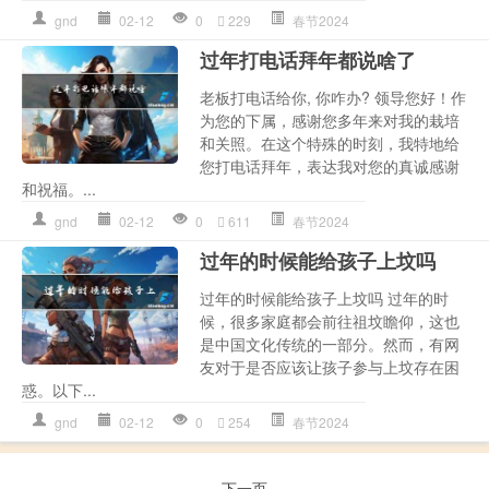
gnd
02-12
0
229
春节2024
过年打电话拜年都说啥了
老板打电话给你, 你咋办? 领导您好！作
为您的下属，感谢您多年来对我的栽培
和关照。在这个特殊的时刻，我特地给
您打电话拜年，表达我对您的真诚感谢
和祝福。...
gnd
02-12
0
611
春节2024
过年的时候能给孩子上坟吗
过年的时候能给孩子上坟吗 过年的时
候，很多家庭都会前往祖坟瞻仰，这也
是中国文化传统的一部分。然而，有网
友对于是否应该让孩子参与上坟存在困
惑。以下...
gnd
02-12
0
254
春节2024
下一页