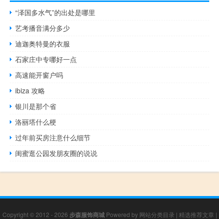
“泽国多水气”的出处是哪里
艺考播音满分多少
迪迦奥特曼的衣服
石家庄中专哪好一点
高速能开窗户吗
ibiza 攻略
银川是那个省
洛丽塔什么梗
过年前买房注意什么细节
闺蜜逛公园发朋友圈的说说
Copyright © 2012 - 2026
步森服饰商城
Powered by
网站分类目录
|
精选推荐文章
|