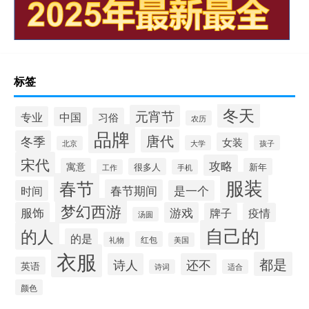
标签
冬天
元宵节
专业
中国
习俗
农历
品牌
唐代
冬季
女装
大学
孩子
北京
宋代
攻略
寓意
很多人
新年
工作
手机
服装
春节
春节期间
时间
是一个
梦幻西游
服饰
游戏
牌子
疫情
汤圆
自己的
的人
的是
红包
礼物
美国
衣服
都是
诗人
还不
英语
诗词
适合
颜色