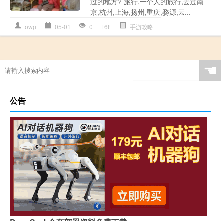
过的地方? 旅行,一个人的旅行,去过南
京,杭州,上海,扬州,重庆,婺源,云...
owp
05-01
0
68
手游攻略
☚
公告