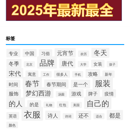
标签
冬天
元宵节
专业
中国
习俗
农历
品牌
唐代
冬季
女装
大学
孩子
北京
宋代
攻略
寓意
很多人
新年
工作
手机
服装
春节
春节期间
时间
是一个
梦幻西游
服饰
游戏
牌子
疫情
汤圆
自己的
的人
的是
红包
礼物
美国
衣服
都是
诗人
还不
英语
诗词
适合
颜色