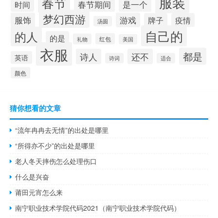
服装
春节
春节期间
时间
是一个
梦幻西游
服饰
游戏
牌子
疫情
汤圆
自己的
的人
的是
红包
礼物
美国
衣服
都是
诗人
还不
英语
诗词
适合
颜色
猜你想看的文章
“流年冉冉去无情”的出处是哪里
“所得亦不少”的出处是哪里
老人冬天摔伤怎么处理伤口
什么是兴奋
莆田元宵怎么来
南宁职业技术学院代码2021（南宁职业技术学院代码）