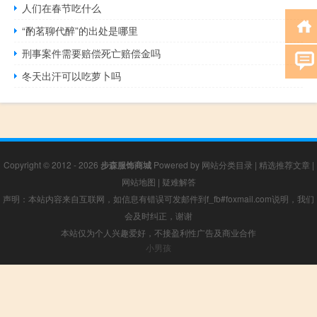
人们在春节吃什么
“酌茗聊代醉”的出处是哪里
刑事案件需要赔偿死亡赔偿金吗
冬天出汗可以吃萝卜吗
Copyright © 2012 - 2026
步森服饰商城
Powered by
网站分类目录
|
精选推荐文章
|
网站地图
|
疑难解答
声明：本站内容来自互联网，如信息有错误可发邮件到f_fb#foxmail.com说明，我们
会及时纠正，谢谢
本站仅为个人兴趣爱好，不接盈利性广告及商业合作
小男孩