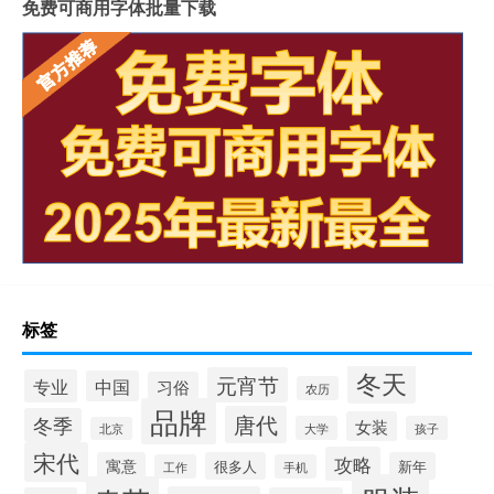
免费可商用字体批量下载
标签
冬天
元宵节
专业
中国
习俗
农历
品牌
唐代
冬季
女装
大学
孩子
北京
宋代
攻略
寓意
很多人
新年
工作
手机