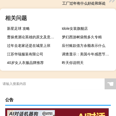
工厂过年有什么好处和坏处
相关问题
新星足球 攻略
idole女装旗舰店
曹操煮酒论英雄的原文及意思（曹操煮酒论英雄原文）
梦幻西游树袋熊多久专精
过年去老家还是在城里上班
应付账款借方余额表示什么
江苏华瑞服装有限公司
调查显示：美国今年感恩节大餐成本较去年峰值下降4.5%
40岁女人衣服品牌推荐
昨天你说明天
☚
公告