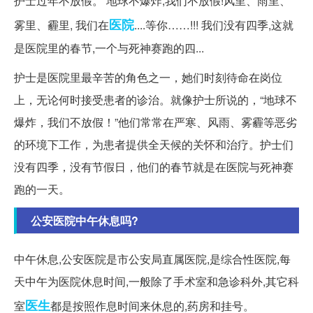
护士过年不放假。 地球不爆炸,我们不放假!风里、雨里、
医院
雾里、霾里, 我们在
....等你……!!! 我们没有四季,这就
是医院里的春节,一个与死神赛跑的四...
护士是医院里最辛苦的角色之一，她们时刻待命在岗位
上，无论何时接受患者的诊治。就像护士所说的，“地球不
爆炸，我们不放假！”他们常常在严寒、风雨、雾霾等恶劣
的环境下工作，为患者提供全天候的关怀和治疗。护士们
没有四季，没有节假日，他们的春节就是在医院与死神赛
跑的一天。
公安医院中午休息吗?
中午休息,公安医院是市公安局直属医院,是综合性医院,每
天中午为医院休息时间,一般除了手术室和急诊科外,其它科
医生
室
都是按照作息时间来休息的,药房和挂号。