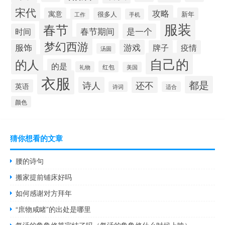
宋代
攻略
寓意
很多人
新年
工作
手机
服装
春节
春节期间
时间
是一个
梦幻西游
服饰
游戏
牌子
疫情
汤圆
自己的
的人
的是
红包
礼物
美国
衣服
都是
诗人
还不
英语
诗词
适合
颜色
猜你想看的文章
腰的诗句
搬家提前铺床好吗
如何感谢对方拜年
“庶物咸睹”的出处是哪里