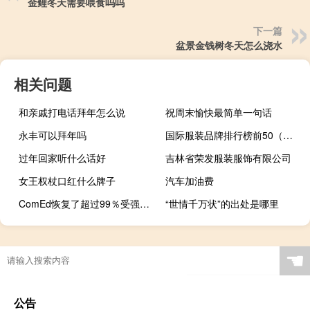
金鲤冬天需要喂食吗吗
下一篇
盆景金钱树冬天怎么浇水
相关问题
和亲戚打电话拜年怎么说
祝周末愉快最简单一句话
永丰可以拜年吗
国际服装品牌排行榜前50（国际服装品牌排行榜）
过年回家听什么话好
吉林省荣发服装服饰有限公司
女王权杖口红什么牌子
汽车加油费
ComEd恢复了超过99％受强风和雨水影响的客户的电力
“世情千万状”的出处是哪里
☚
公告