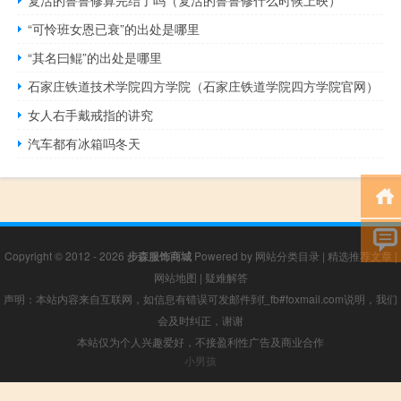
复活的鲁鲁修算完结了吗（复活的鲁鲁修什么时候上映）
“可怜班女恩已衰”的出处是哪里
“其名曰鲲”的出处是哪里
石家庄铁道技术学院四方学院（石家庄铁道学院四方学院官网）
女人右手戴戒指的讲究
汽车都有冰箱吗冬天
Copyright © 2012 - 2026
步森服饰商城
Powered by
网站分类目录
|
精选推荐文章
|
网站地图
|
疑难解答
声明：本站内容来自互联网，如信息有错误可发邮件到f_fb#foxmail.com说明，我们
会及时纠正，谢谢
本站仅为个人兴趣爱好，不接盈利性广告及商业合作
小男孩