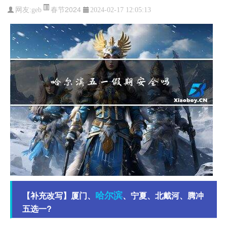
春节2024
网友:
geb
2024-02-17 12:05:13
哈尔滨
【补充改写】厦门、
、宁夏、北戴河、腾冲
五选一?