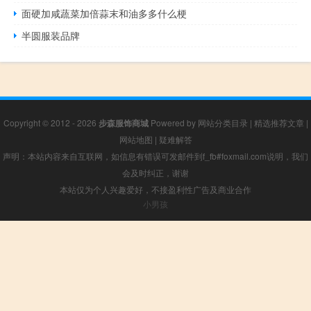
面硬加咸蔬菜加倍蒜末和油多多什么梗
半圆服装品牌
Copyright © 2012 - 2026
步森服饰商城
Powered by
网站分类目录
|
精选推荐文章
|
网站地图
|
疑难解答
声明：本站内容来自互联网，如信息有错误可发邮件到f_fb#foxmail.com说明，我们
会及时纠正，谢谢
本站仅为个人兴趣爱好，不接盈利性广告及商业合作
小男孩