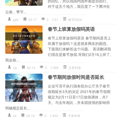
的回忆，所以我国内国外都是自由行。
对于这五个地方，我百度了一下腾冲在
云南，季节...
geb
02-17
0
51
春节2024
春节上班算放假吗英语
春节上班算放假吗英语 春节期间是否上
班属于放假吗？这是很多网友的困惑。
下面我们来解答这个问题。 英语翻译我
们现在是春节放假,等我们2月16上班了,
我会核...
cjs
02-13
0
566
文章列表
春节期间放假时间是否延长
企业可否不执行国务院办公厅关于春节
假期延长3天的决定 2021年的春节假期
规定为2月11日至17日放假调休，共7
天。与去年相比，并未因疫情的影响而
明确规定延长...
cjr
02-13
0
403
文章列表