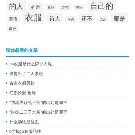
自己的
的人
的是
红包
礼物
美国
衣服
都是
诗人
还不
英语
诗词
适合
颜色
猜你想看的文章
hs衣服是什么牌子衣服
谁提出了二因素说
古奇衣服男款
幻影沙漏 攻略
“功满终须礼玉宸”的出处是哪里
“岂徒二三子之羞”的出处是哪里
什么动物是益虫
b字logo衣服品牌