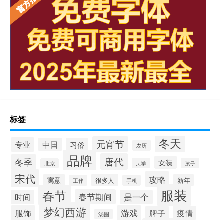
标签
冬天
元宵节
专业
中国
习俗
农历
品牌
唐代
冬季
女装
大学
孩子
北京
宋代
攻略
寓意
很多人
新年
工作
手机
服装
春节
春节期间
时间
是一个
梦幻西游
服饰
游戏
牌子
疫情
汤圆