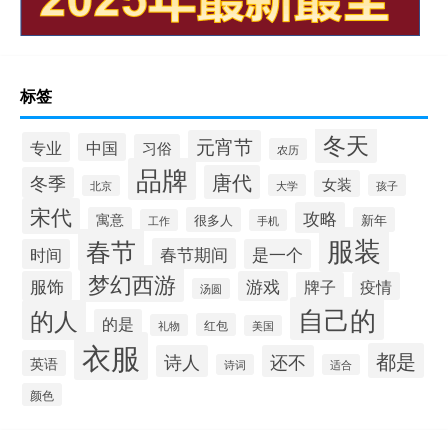
标签
冬天
元宵节
专业
中国
习俗
农历
品牌
唐代
冬季
女装
大学
孩子
北京
宋代
攻略
寓意
很多人
新年
工作
手机
服装
春节
春节期间
时间
是一个
梦幻西游
服饰
游戏
牌子
疫情
汤圆
自己的
的人
的是
红包
礼物
美国
衣服
都是
诗人
还不
英语
诗词
适合
颜色