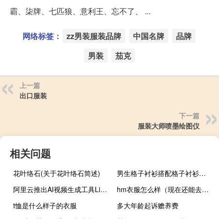
霸、柒牌、七匹狼、意利王、忘不了、 ...
网络标签：
zz男装服装品牌
中国名牌
品牌
男装
茄克
上一篇
出口服装
下一篇
服装大师喷墨绘图仪
相关问题
花叶络石(关于花叶络石简述)
男生格子衬衫搭配格子衬衫怎么搭配 黑白格子衬衫搭配
阿里云推出AI视频生成工具Live Portait
hm衣服怎么样（现在还能去hm买衣服吗）
t恤是什么样子的衣服
多大年龄起诉赡养费