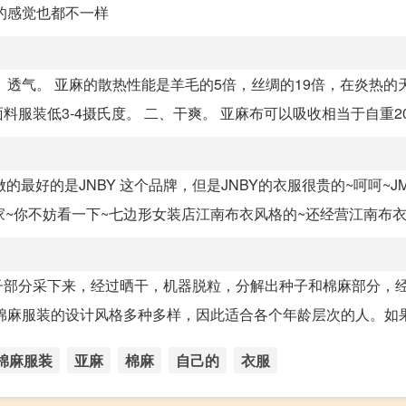
的感觉也都不一样
透气。 亚麻的散热性能是羊毛的5倍，丝绸的19倍，在炎热的
装低3-4摄氏度。 二、干爽。 亚麻布可以吸收相当于自重20%
最好的是JNBY 这个品牌，但是JNBY的衣服很贵的~呵呵~J
~你不妨看一下~七边形女装店江南布衣风格的~还经营江南布衣、
子部分采下来，经过晒干，机器脱粒，分解出种子和棉麻部分，
麻服装的设计风格多种多样，因此适合各个年龄层次的人。如果感
棉麻服装
亚麻
棉麻
自己的
衣服