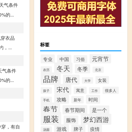
的天气条件
的...
现穿衣品
标签
...
元宵节
专业
中国
习俗
冬天
冬季
天气条件
农历
北京
品牌
唐代
的...
女装
大学
宋代
寓意
很多人
孩子
工作
攻略
时间
新年
手机
春节
春节期间
是一个
服装
梦幻西游
服饰
中穿，有自
游戏
牌子
疫情
汤圆