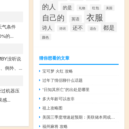
的人
的是
红包
礼物
美国
衣服
自己的
英语
都是
天气条件
诗人
还不
诗词
适合
的...
颜色
猜你想看的文章
MBY没听说
例外、...
宝可梦 火红 攻略
过年了情侣聊什么话题
“日知其所亡”的出处是哪里
经过机器压
多大年龄可以改非
...
祖上攻略图
美国三季度增速超预期：美联储本周或按兵不动年内再加息会兑现吗
福州麻将 攻略