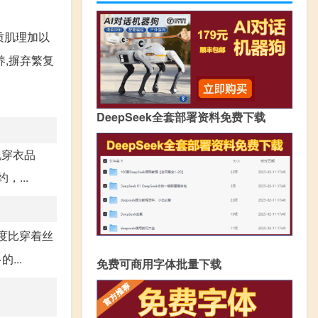
质肌理加以
,摒弃繁复
DeepSeek全套部署资料免费下载
现穿衣品
...
度比穿着丝
...
免费可商用字体批量下载