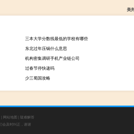
美
三本大学分数线最低的学校有哪些
东北过年压锅什么意思
机构密集调研手机产业链公司
过春节停快递吗
少三蜀国攻略
章
|
网站地图
|
疑难解答
，我们会及时纠正，谢谢