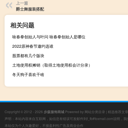
上一篇
爵士舞服装搭配
相关问题
咏春拳创始人与叶问 咏春拳创始人是哪位
2022原神春节邀约选谁
股票都有几个版块
土地使用权摊销（取得土地使用权会计分录）
冬天狗子喜欢干啥
Copyright © 2012 - 2026
步森服饰商城
Powered by
网站分类目录
|
精选推荐文
声明：本站内容来自互联网，如信息有错误可发邮件到f_fb#foxmail.com说明
本站仅为个人兴趣爱好，不接盈利性广告及商业合作