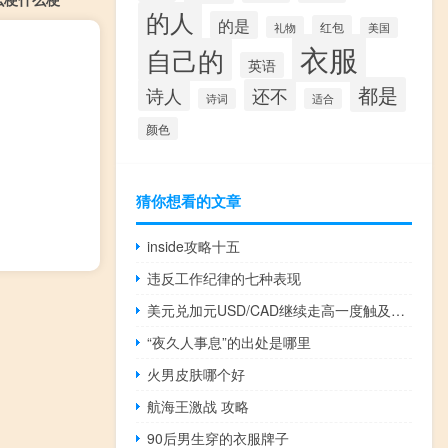
的人
的是
红包
礼物
美国
衣服
自己的
英语
都是
诗人
还不
诗词
适合
颜色
猜你想看的文章
inside攻略十五
违反工作纪律的七种表现
美元兑加元USD/CAD继续走高一度触及1.3838的七个月高点
“夜久人事息”的出处是哪里
火男皮肤哪个好
航海王激战 攻略
90后男生穿的衣服牌子