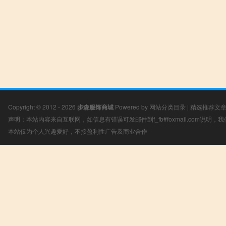
Copyright © 2012 - 2026
步森服饰商城
Powered by
网站分类目录
|
精选推荐文
声明：本站内容来自互联网，如信息有错误可发邮件到f_fb#foxmail.com说明
本站仅为个人兴趣爱好，不接盈利性广告及商业合作