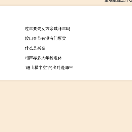
过年要去女方亲戚拜年吗
鞍山春节有没有门票卖
什么是兴奋
相声界多大年龄退休
“骊山横半空”的出处是哪里