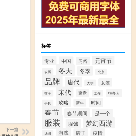
标签
元宵节
专业
中国
习俗
冬天
冬季
农历
北京
品牌
唐代
女装
大学
宋代
寓意
很多人
孩子
工作
攻略
时间
新年
手机
春节
春节期间
是一个
服装
梦幻西游
服饰
下一篇
游戏
牌子
疫情
汤圆
么梗什么梗