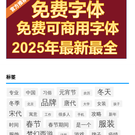
标签
冬天
元宵节
专业
中国
习俗
农历
品牌
唐代
冬季
女装
大学
孩子
北京
宋代
攻略
寓意
很多人
新年
工作
手机
服装
春节
春节期间
时间
是一个
梦幻西游
服饰
游戏
牌子
疫情
汤圆