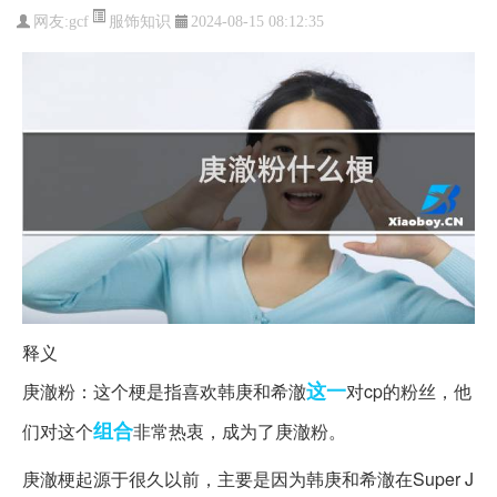
服饰知识
网友:
gcf
2024-08-15 08:12:35
释义
这一
庚澈粉：这个梗是指喜欢韩庚和希澈
对cp的粉丝，他
组合
们对这个
非常热衷，成为了庚澈粉。
庚澈梗起源于很久以前，主要是因为韩庚和希澈在Super J