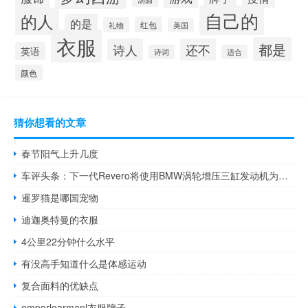
自己的
的人
的是
红包
礼物
美国
衣服
都是
诗人
还不
英语
诗词
适合
颜色
猜你想看的文章
春节阳气上升几度
车评头条：下一代Revero将使用BMW涡轮增压三缸发动机为车载发电机提供动力
暹罗猫是哪国宠物
迪迦奥特曼的衣服
4公里22分钟什么水平
有没高手知道什么是体感运动
复合面料的优缺点
emporloarmanl衣服牌子