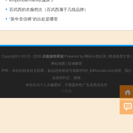
百武西的衣服档次（百武西属于几线品牌）
“新年音信稀”的出处是哪里
Copyright © 2012 - 2026
步森服饰商城
Powered by
网站分类目录
|
精选推荐文章
|
网站地图
|
疑难解答
声明：本站内容来自互联网，如信息有错误可发邮件到f_fb#foxmail.com说明，我们
会及时纠正，谢谢
本站仅为个人兴趣爱好，不接盈利性广告及商业合作
小男孩