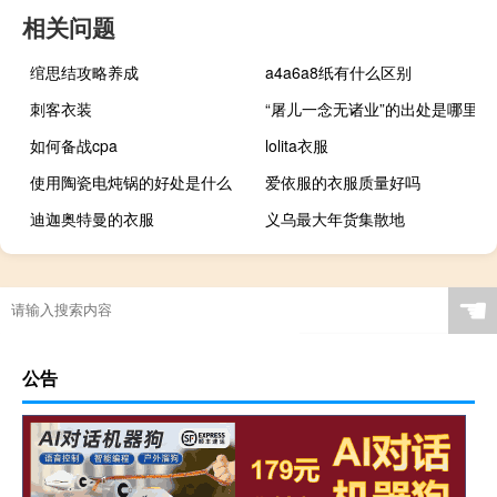
相关问题
绾思结攻略养成
a4a6a8纸有什么区别
刺客衣装
“屠儿一念无诸业”的出处是哪里
如何备战cpa
lolita衣服
使用陶瓷电炖锅的好处是什么
爱依服的衣服质量好吗
迪迦奥特曼的衣服
义乌最大年货集散地
☚
公告