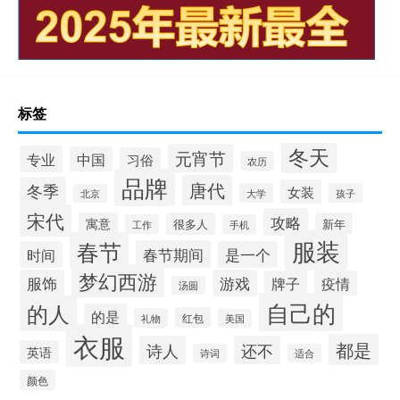
标签
冬天
元宵节
专业
中国
习俗
农历
品牌
唐代
冬季
女装
大学
孩子
北京
宋代
攻略
寓意
很多人
新年
工作
手机
服装
春节
春节期间
时间
是一个
梦幻西游
服饰
游戏
牌子
疫情
汤圆
自己的
的人
的是
红包
礼物
美国
衣服
都是
诗人
还不
英语
诗词
适合
颜色