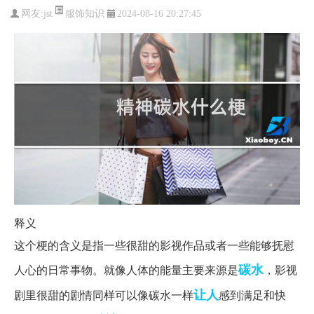
服饰知识
网友:
jst
2024-08-16 20:27:45
释义
这个梗的含义是指一些很甜的影视作品或者一些能够抚慰
碳水
人心的日常事物。就像人体的能量主要来源是
，影视
让人
剧里很甜的剧情同样可以像碳水一样
感到满足和快