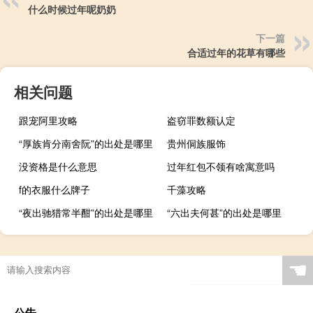
什么时候过年呢奶奶
下一篇
合适过年的花草有哪些
相关问题
跟宠阿里攻略
盗窃罪数额认定
“厚族肯分南舍阮”的出处是哪里
贵州侗族服饰
没资格是什么意思
过年红包不领有啥寓意吗
f的衣服什么牌子
千藻攻略
“夜出驰猎常半酣”的出处是哪里
“六出夫何甚”的出处是哪里
☚
公告