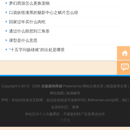
梦幻西游怎么更换宠物
口袋妖怪漆黑的魅影中心之鳞片怎么得
回家过年买什么肉吃
通过什么联想到三角形
课型是什么意思
“十五字问扬雄难”的出处是哪里
Copyright © 2012 - 2026
步森服饰商城
Powered by
网站分类目录
|
精选推荐文章
|
网站地图
|
疑难解答
声明：本站内容来自互联网，如信息有错误可发邮件到f_fb#foxmail.com说明，我们
会及时纠正，谢谢
本站仅为个人兴趣爱好，不接盈利性广告及商业合作
小男孩