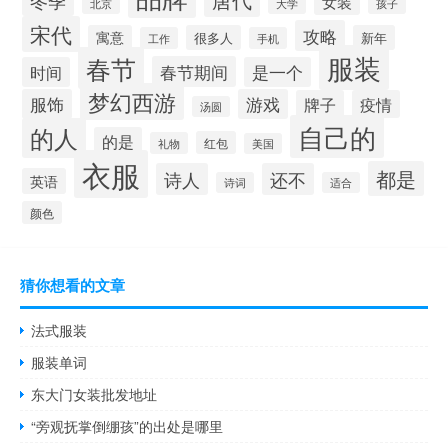
唐代
冬季
女装
大学
孩子
北京
宋代
攻略
寓意
很多人
新年
工作
手机
服装
春节
春节期间
时间
是一个
梦幻西游
服饰
游戏
牌子
疫情
汤圆
自己的
的人
的是
红包
礼物
美国
衣服
都是
诗人
还不
英语
诗词
适合
颜色
猜你想看的文章
法式服装
服装单词
东大门女装批发地址
“旁观抚掌倒绷孩”的出处是哪里