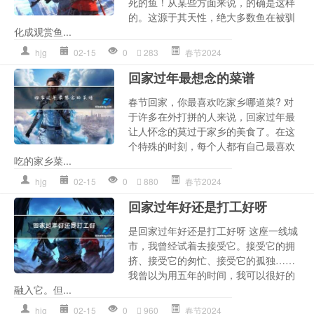
死的鱼！从某些方面来说，的确是这样
的。这源于其天性，绝大多数鱼在被驯
化成观赏鱼...
hjg
02-15
0
283
春节2024
回家过年最想念的菜谱
春节回家，你最喜欢吃家乡哪道菜? 对
于许多在外打拼的人来说，回家过年最
让人怀念的莫过于家乡的美食了。在这
个特殊的时刻，每个人都有自己最喜欢
吃的家乡菜...
hjg
02-15
0
880
春节2024
回家过年好还是打工好呀
是回家过年好还是打工好呀 这座一线城
市，我曾经试着去接受它。接受它的拥
挤、接受它的匆忙、接受它的孤独……
我曾以为用五年的时间，我可以很好的
融入它。但...
hjg
02-15
0
960
春节2024