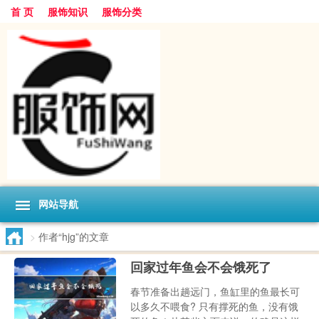
首 页
服饰知识
服饰分类
网站导航
>
作者“hjg”的文章
回家过年鱼会不会饿死了
春节准备出趟远门，鱼缸里的鱼最长可
以多久不喂食? 只有撑死的鱼，没有饿