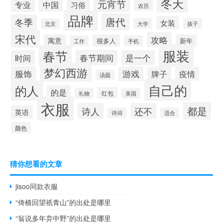
冬天
元宵节
专业
中国
习俗
农历
品牌
唐代
冬季
女装
大学
孩子
北京
宋代
攻略
寓意
很多人
新年
工作
手机
服装
春节
春节期间
时间
是一个
梦幻西游
服饰
游戏
牌子
疫情
汤圆
自己的
的人
的是
红包
礼物
美国
衣服
都是
诗人
还不
英语
诗词
适合
颜色
猜你想看的文章
jisoo同款衣服
“倚樯回望祇青山”的出处是哪里
“翁说多年弃中野”的出处是哪里