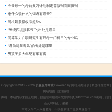
专业硕士的考前复习计划制定需做到面面俱到
忠什么谠什么的词语有哪些?
阿根廷股指收涨超5%
“缭绕西堤接暮云”的出处是哪里
同等学力在职研究生有只考一门科目的专业吗
“君前对舞春风”的出处是哪里
男孩子多大年纪有车有房
Copyright © 2012 - 2026
步森服饰商城
Powered by
网站分类目录
|
精选推荐文章
|
网站地图
|
疑难解答
声明：本站内容来自互联网，如信息有错误可发邮件到f_fb#foxmail.com说明，我们
会及时纠正，谢谢
本站仅为个人兴趣爱好，不接盈利性广告及商业合作