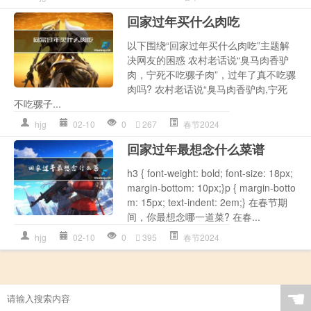
回家过年买什么肉吃
以下围绕“回家过年买什么肉吃”主题解
决网友的困惑 农村老话说“臭马肉香驴
肉，宁死不吃骡子肉”，过年了真不吃骡
肉吗? 农村老话说“臭马肉香驴肉,宁死
不吃骡子...
hjg
02-10
0
267
春节2024
回家过年最想念什么菜谱
h3 { font-weight: bold; font-size: 18px;
margin-bottom: 10px;}p { margin-botto
m: 15px; text-indent: 2em;} 在春节期
间，你最想念哪一道菜? 在春...
hjg
02-10
0
395
春节2024
☚