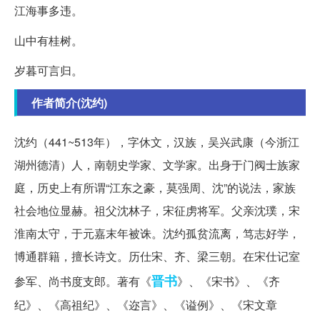
江海事多违。
山中有桂树。
岁暮可言归。
作者简介(沈约)
沈约（441~513年），字休文，汉族，吴兴武康（今浙江
湖州德清）人，南朝史学家、文学家。出身于门阀士族家
庭，历史上有所谓“江东之豪，莫强周、沈”的说法，家族
社会地位显赫。祖父沈林子，宋征虏将军。父亲沈璞，宋
淮南太守，于元嘉末年被诛。沈约孤贫流离，笃志好学，
博通群籍，擅长诗文。历仕宋、齐、梁三朝。在宋仕记室
晋书
参军、尚书度支郎。著有《
》、《宋书》、《齐
纪》、《高祖纪》、《迩言》、《谥例》、《宋文章