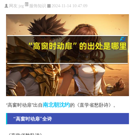
服饰知识
网友:
jzg
2024-11-14 10:47:09
南北朝
沈约
“高窗时动扉”出自
的《直学省愁卧诗》。
“高窗时动扉”全诗