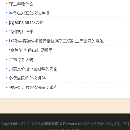
夺过年吃什么
春节贴对联怎么读英语
pigeons attack攻略
福州初几拜年
LG化学将碳纳米管产量提高了三倍以生产更好的电池
“幽兰旋老”的出处是哪里
广东过冬天吗
用英文介绍中国过年的习俗
冬天农民吃什么进补
初级会计师经济法基础重点
Copyright © 2012 - 2026
步森服饰商城
Powered by
网站分类目录
|
精选推荐文章
|