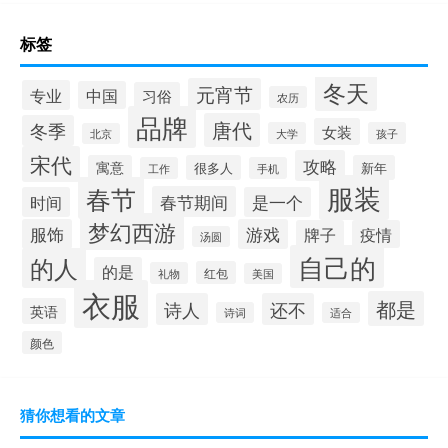
标签
冬天
元宵节
专业
中国
习俗
农历
品牌
唐代
冬季
女装
大学
孩子
北京
宋代
攻略
寓意
很多人
新年
工作
手机
服装
春节
春节期间
时间
是一个
梦幻西游
服饰
游戏
牌子
疫情
汤圆
自己的
的人
的是
红包
礼物
美国
衣服
都是
诗人
还不
英语
诗词
适合
颜色
猜你想看的文章