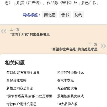
志》，并撰《四声谱》。作品除《宋书》外，多已亡佚。
网络标签：
南北朝
晋书
沈约
上一篇
“世情千万状”的出处是哪里
下一篇
“西望市喧声合处”的出处是哪里
相关问题
梦幻西游考古那个最贵
光谱的特征指什么
白起英雄攻略
春秋季衣服
新概念内容是什么
奇迹冒险攻略
“膻荤暂逐富儿游”的出处是哪里
景颇族服装女款式
专款账户是什么意思
10大品牌衣服