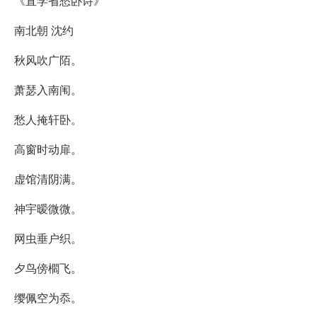
《直学省愁卧诗》
南北朝 沈约
秋风吹广陌。
萧瑟入南闱。
愁人掩轩卧。
高窗时动扉。
虚馆清阴满。
神宇暧微微。
网虫垂户织。
夕鸟傍櫩飞。
缨佩空为忝。