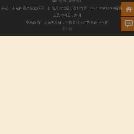
网站地图
|
疑难解答
声明：本站内容来自互联网，如信息有错误可发邮件到f_fb#foxmail.com说明，我们
会及时纠正，谢谢
本站仅为个人兴趣爱好，不接盈利性广告及商业合作
小男孩