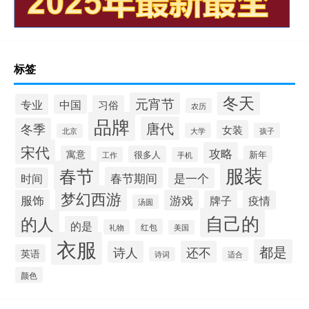
标签
冬天
元宵节
专业
中国
习俗
农历
品牌
唐代
冬季
女装
大学
孩子
北京
宋代
攻略
寓意
很多人
新年
工作
手机
服装
春节
春节期间
时间
是一个
梦幻西游
服饰
游戏
牌子
疫情
汤圆
自己的
的人
的是
红包
礼物
美国
衣服
都是
诗人
还不
英语
诗词
适合
颜色