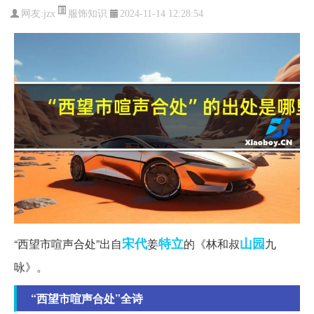
服饰知识
网友:
jzx
2024-11-14 12:28:54
宋代
特立
山园
“西望市喧声合处”出自
姜
的《林和叔
九
咏》。
“西望市喧声合处”全诗