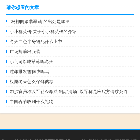
猜你想看的文章
“杨柳阴浓翡翠藏”的出处是哪里
小小群英传 关于小小群英传的介绍
冬天白色半身裙配什么上衣
广场舞演出服装
小鸟可以吃草莓吗冬天
过年批发雪糕快吗吗
板栗冬天怎么保鲜储存
加沙官员称以军勒令希法医院“清场” 以军称是应院方请求允许撤离
中国春节收到什么礼物