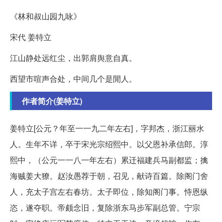
《林和叔山园九咏》
宋代 姜特立
江山静处远红尘，出郭肩舆意自真。
西望市喧声合处，中间几个是閒人。
作者简介(姜特立)
姜特立[公元？年至一一九二年左右]，字邦杰，浙江丽水
人。生年不详，卒于宋光宗绍熙中。以父恩补承信郎。淳
熙中，（公元一一八一年左右）累迁福建兵马副都监；擒
海贼姜大獠。赵汝愚荐于朝，召见，献诗百篇。除阁门舍
人，充太子宫左右春坊。太子即位，除知阁门事。恃恩纵
恣，遂夺职。帝颇念旧，复除浙东马步军副总管。宁宗