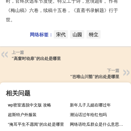
时，官终庆远军节度使。特立工于诗，意境超旷。作有
《梅山稿》六卷，续稿十五卷，《直斋书录解题》行于
世。
网络标签：
宋代
山园
特立
上一篇
“高窗时动扉”的出处是哪里
下一篇
“岂唯山川豁”的出处是哪里
相关问题
wp密室逃脱中文版 攻略
新年儿子儿媳在哪过年
超斯特户外服装
潮汕话过年给红包吗
“掩耳平生不愿闻”的出处是哪里
网络语吃瓜群众是什么意思，是干什么的什么梗