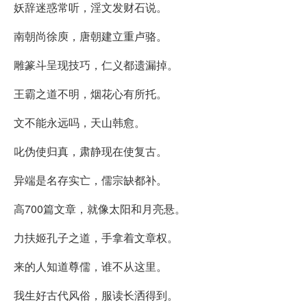
妖辞迷惑常听，淫文发财石说。
南朝尚徐庾，唐朝建立重卢骆。
雕篆斗呈现技巧，仁义都遗漏掉。
王霸之道不明，烟花心有所托。
文不能永远吗，天山韩愈。
叱伪使归真，肃静现在使复古。
异端是名存实亡，儒宗缺都补。
高700篇文章，就像太阳和月亮悬。
力扶姬孔子之道，手拿着文章权。
来的人知道尊儒，谁不从这里。
我生好古代风俗，服读长洒得到。