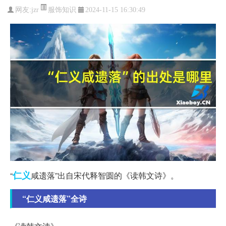
服饰知识
网友:
jzr
2024-11-15 16:30:49
仁义
“
咸遗落”出自宋代释智圆的《读韩文诗》。
“仁义咸遗落”全诗