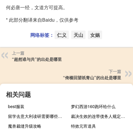
何必唐一经，文道方可提高。
* 此部分翻译来自Baidu，仅供参考
网络标签：
仁义
天山
女娲
上一篇
“超然谁与共”的出处是哪里
下一篇
“倚樯回望祇青山”的出处是哪里
相关问题
best服装
梦幻西游160跑环给什么
留学去意大利读研需要哪些条件
裁决生效的连带债务人规定如何
魔兽裁缝升级攻略
特效元宵道具