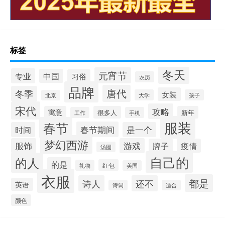
标签
冬天
元宵节
专业
中国
习俗
农历
品牌
唐代
冬季
女装
大学
孩子
北京
宋代
攻略
寓意
很多人
新年
工作
手机
服装
春节
春节期间
时间
是一个
梦幻西游
服饰
游戏
牌子
疫情
汤圆
自己的
的人
的是
红包
礼物
美国
衣服
都是
诗人
还不
英语
诗词
适合
颜色