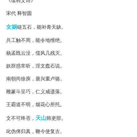
《读韩文诗》
宋代 释智圆
女娲
链五石，能补青天缺。
共工触不周，能令地维绝。
杨孟既云没，儒风几残灭。
妖辞惑常听，淫文蠹石说。
南朝尚徐庾，唐兴重卢骆。
雕篆斗呈巧，仁义咸遗落。
王霸道不明，烟花心所托。
天山
文不可终否，
韩吏部。
叱伪俾归真，鞭今使复古。