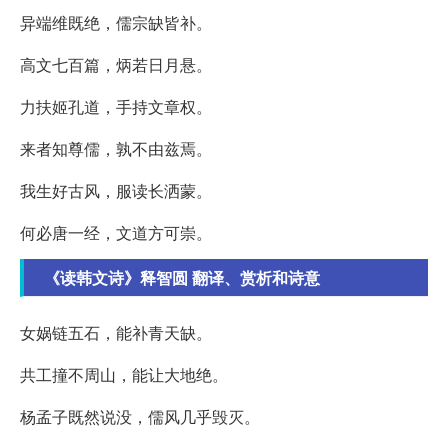
异端维既绝，儒宗缺皆补。
高文七百篇，炳若日月悬。
力扶姬孔道，手持文章权。
来者知尊儒，孰不由兹焉。
我生好古风，服读长洒蒙。
何必唐一经，文道方可崇。
《读韩文诗》释智圆 翻译、赏析和诗意
女娲链五石，能补青天缺。
共工撞不周山，能让大地绝。
杨孟子既然说没，儒风几乎毁灭。