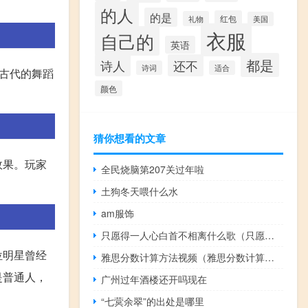
的人
的是
红包
礼物
美国
衣服
自己的
英语
都是
诗人
还不
诗词
适合
古代的舞蹈
颜色
猜你想看的文章
效果。玩家
全民烧脑第207关过年啦
土狗冬天喂什么水
am服饰
只愿得一人心白首不相离什么歌（只愿得一人心）
位明星曾经
雅思分数计算方法视频（雅思分数计算方法）
是普通人，
广州过年酒楼还开吗现在
“七蓂余翠”的出处是哪里