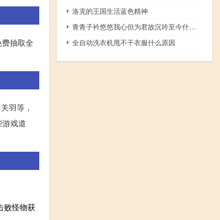
洛克的王国生活蓝色精神
青青子衿悠悠我心但为君故沉吟至今什么意思
免费抽取全
全自动洗衣机甩不干衣服什么原因
刃关羽等，
些游戏道
击败怪物获