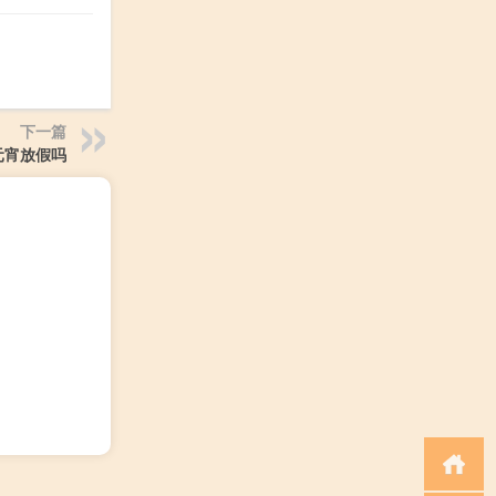
下一篇
元宵放假吗