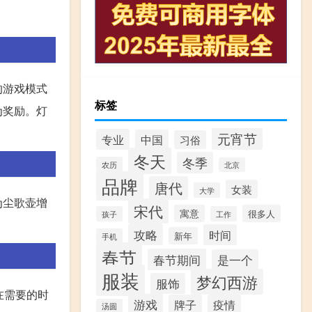
的游戏模式
标签
为奖励。灯
元宵节
专业
中国
习俗
冬天
冬季
农历
北京
品牌
唐代
女装
大学
为尘歌壶增
宋代
寓意
很多人
孩子
工作
攻略
时间
新年
手机
春节
春节期间
是一个
服装
梦幻西游
服饰
在需要的时
游戏
牌子
疫情
汤圆