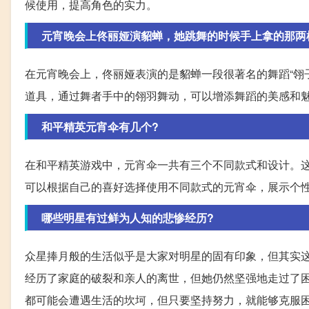
候使用，提高角色的实力。
元宵晚会上佟丽娅演貂蝉，她跳舞的时候手上拿的那两
在元宵晚会上，佟丽娅表演的是貂蝉一段很著名的舞蹈“翎
道具，通过舞者手中的翎羽舞动，可以增添舞蹈的美感和
和平精英元宵伞有几个?
在和平精英游戏中，元宵伞一共有三个不同款式和设计。
可以根据自己的喜好选择使用不同款式的元宵伞，展示个
哪些明星有过鲜为人知的悲惨经历?
众星捧月般的生活似乎是大家对明星的固有印象，但其实
经历了家庭的破裂和亲人的离世，但她仍然坚强地走过了
都可能会遭遇生活的坎坷，但只要坚持努力，就能够克服