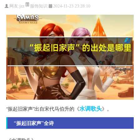
服饰知识
网友:
jzz
2024-11-23 23:28:10
水调歌头
“振起旧家声”出自宋代马伯升的《
》。
“振起旧家声”全诗