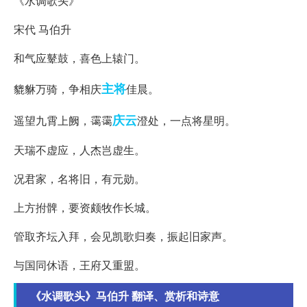
《水调歌头》
宋代 马伯升
和气应鼙鼓，喜色上辕门。
主将
貔貅万骑，争相庆
佳晨。
庆云
遥望九霄上阙，霭霭
澄处，一点将星明。
天瑞不虚应，人杰岂虚生。
况君家，名将旧，有元勋。
上方拊髀，要资颇牧作长城。
管取齐坛入拜，会见凯歌归奏，振起旧家声。
与国同休语，王府又重盟。
《水调歌头》马伯升 翻译、赏析和诗意