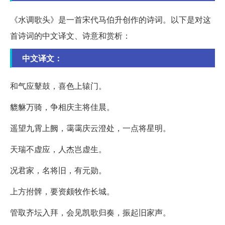
《水调歌头》是一首宋代马伯升创作的诗词。以下是对这
首诗词的中文译文、诗意和赏析：
中文译文：
和气应鼙鼓，喜色上辕门。
貔貅万骑，争相庆主将佳晨。
遥望九霄上阙，霭霭庆云澄处，一点将星明。
天瑞不虚应，人杰岂虚生。
况君家，名将旧，有元勋。
上方拊髀，要资颇牧作长城。
管取齐坛入拜，会见凯歌归奏，振起旧家声。