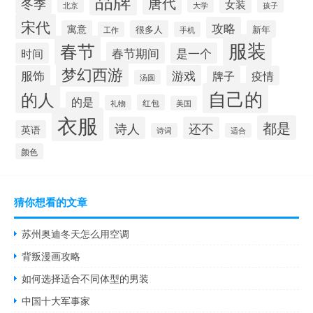
品牌
唐代
冬季
女装
大学
孩子
北京
宋代
攻略
寓意
很多人
新年
工作
手机
服装
春节
春节期间
时间
是一个
梦幻西游
服饰
游戏
牌子
疫情
汤圆
自己的
的人
的是
红包
礼物
美国
衣服
都是
诗人
还不
英语
诗词
适合
颜色
猜你想看的文章
苏州奥迪冬天怎么用空调
背叛漫画攻略
如何选择适合不同体型的男装
中国十大军事家