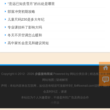
“意远已知贪雪月”的出处是哪里
部落冲突初期攻略
儿童尺码230是多大年纪
专业课挂科了影响大吗
冬天不开空调怎么暖和
高中家长会意见和建议简短
Copyright © 2012 - 2026
步森服饰商城
Powered by
网站分类目录
|
精选推荐文章
|
网站地图
|
疑难解答
声明：本站内容来自互联网，如信息有错误可发邮件到f_fb#foxmail.com说明，我们
会及时纠正，谢谢
本站仅为个人兴趣爱好，不接盈利性广告及商业合作
小男孩