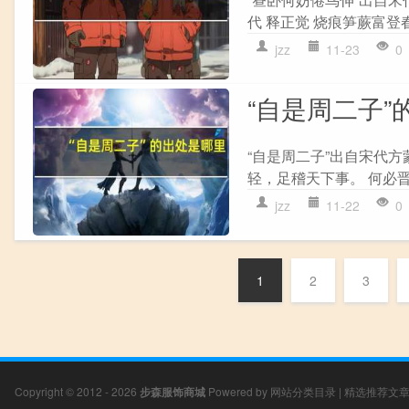
代 释正觉 烧痕笋蕨富登
jzz
11-23
0
“自是周二子”
“自是周二子”出自宋代方
轻，足稽天下事。 何必晋
jzz
11-22
0
1
2
3
Copyright © 2012 - 2026
步森服饰商城
Powered by
网站分类目录
|
精选推荐文