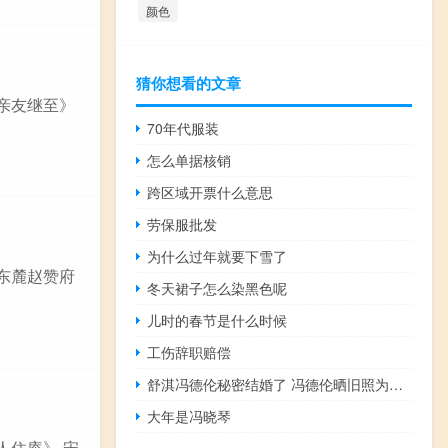
颜色
猜你想看的文章
中亲友继至》
70年代服装
怎么单据核销
跨区域开票什么意思
劳保服批发
为什么过年就要下雪了
寄东麓赵赞府
冬天裙子怎么染黑色呢
儿时的春节是什么时候
工伤辞职赔偿
舒淇冯德伦秘密结婚了 冯德伦晒旧照为舒淇庆生
大年是冯晓琴
人住庵》 宋