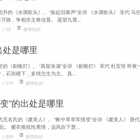
伯升的《水调歌头》。 “振起旧家声”全诗 《水调歌头》 宋代 马
万骑，争相庆主将佳晨。 遥望九霄...
52
服饰知识
出处是哪里
世的《剔银灯》。 “真疑洛浦”全诗 《剔银灯》 宋代 杜安世 昨
，石崇楼下，多情怎生为主。 真...
270
服饰知识
情变”的出处是哪里
代无名氏的《虞美人》。 “帐中草草军情变”全诗 《虞美人》 唐代
。 褫衣推枕怆离情，远风吹下楚...
808
服饰知识