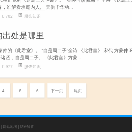
春，谁解看承庵内人。 天供毕华功...
782
服饰知识
的出处是哪里
蒙仲的《此君室》。 “自是周二子”全诗 《此君室》 宋代 方蒙仲 
诸贤，自是周二子。 《此君室》方蒙...
977
服饰知识
4
5
6
下一页
尾页
章
|
网站地图
|
疑难解答