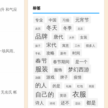
标签
伯升 和气应
元宵节
专业
中国
习俗
冬天
冬季
农历
北京
品牌
唐代
女装
大学
宋代
寓意
很多人
孩子
工作
夜一场风雨。
攻略
时间
新年
手机
春节
春节期间
是一个
服装
梦幻西游
服饰
游戏
牌子
疫情
汤圆
的人
的是
红包
礼物
美国
衣服
 无名氏 帐
自己的
英语
都是
诗人
还不
诗词
适合