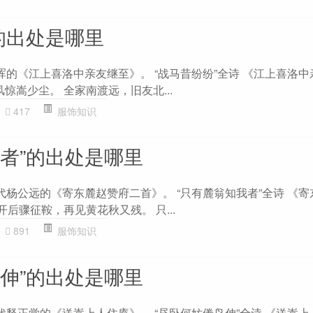
的出处是哪里
浑的《江上喜洛中亲友继至》。 “战马昔纷纷”全诗 《江上喜洛
风惊嵩少尘。 全家南渡远，旧友北...
417
服饰知识
我者”的出处是哪里
代杨公远的《寄东麓赵赞府二首》。 “只有麓翁知我者”全诗 《
开后骤征鞍，再见黄花秋又残。 只...
891
服饰知识
鸟伸”的出处是哪里
代释正觉的《送嵩上人住庵》。 “昼卧何妨倦鸟伸”全诗 《送嵩上