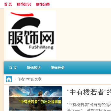
首 页
服饰知识
服饰分类
首 页
服饰知识
服饰分类
>
作者“jzz”的文章
“中有楼若者”
“中有楼若者”出自清代蒲
景之一也，然数年恒不一见