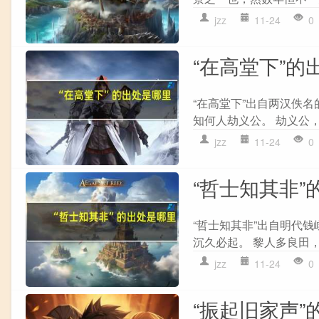
jzz
11-24
0
“在高堂下”的
“在高堂下”出自两汉佚名
知何人劫义公。 劫义公，
jzz
11-24
0
“哲士知其非”
“哲士知其非”出自明代钱
沉久必起。 黎人多良田，
jzz
11-24
0
“振起旧家声”