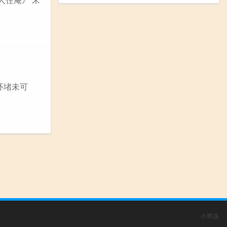
环堵未可
小男孩