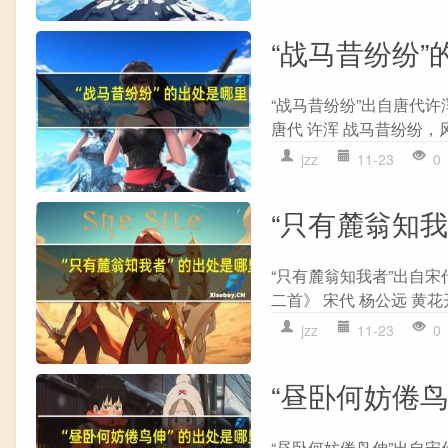
“战马昔纷纷”
“战马昔纷纷”出自唐代许
唐代 许浑 战马昔纷纷，
jzz
11-23
0
“只有麓翁知
“只有麓翁知我者”出自宋
二首》 宋代 杨公远 黄花
jzz
11-23
0
“昼卧何妨倦
“昼卧何妨倦鸟伸”出自宋