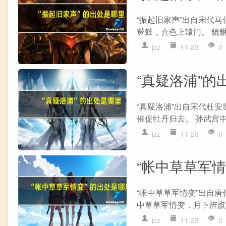
“振起旧家声”出自宋代马
鼙鼓，喜色上辕门。 貔貅
jzz
11-23
0
“真疑洛浦”的
“真疑洛浦”出自宋代杜安
催促牡丹归去。 孙武宫中
jzz
11-23
0
“帐中草草军
“帐中草草军情变”出自唐
中草草军情变，月下旌旗乱
jzz
11-23
0