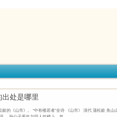
的出处是哪里
松龄的《山市》。 “中有楼若者”全诗 《山市》 清代 蒲松龄 奂
。 孙公子禹年与同人饮楼上，忽...