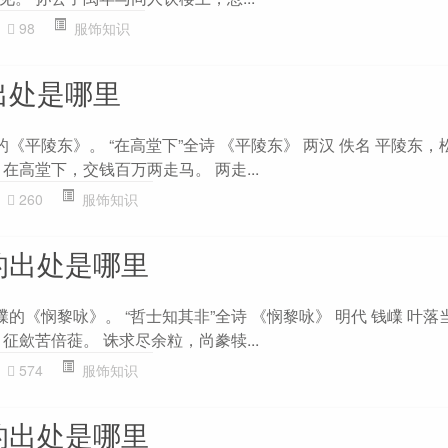
98
服饰知识
出处是哪里
的《平陵东》。 “在高堂下”全诗 《平陵东》 两汉 佚名 平陵东
在高堂下，交钱百万两走马。 两走...
260
服饰知识
的出处是哪里
嶫的《悯黎咏》。 “哲士知其非”全诗 《悯黎咏》 明代 钱嶫 叶
征歛苦倍蓰。 诛求尽余粒，尚豢犊...
574
服饰知识
的出处是哪里