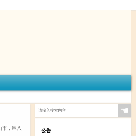
☚
山山市，邑八
公告