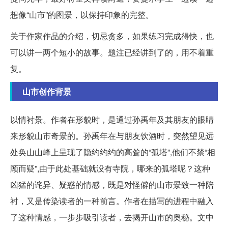
想像“山市”的图景，以保持印象的完整。
关于作家作品的介绍，切忌贪多，如果练习完成得快，也
可以讲一两个短小的故事。题注已经讲到了的，用不着重
复。
山市创作背景
以情衬景。作者在形貌时，是通过孙禹年及其朋友的眼睛
来形貌山市奇景的。孙禹年在与朋友饮酒时，突然望见远
处奂山山峰上呈现了隐约约约的高耸的“孤塔”,他们不禁“相
顾而疑”,由于此处基础就没有寺院，哪来的孤塔呢？这种
凶猛的诧异、疑惑的情感，既是对怪僻的山市景致一种陪
衬，又是传染读者的一种前言。作者在描写的进程中融入
了这种情感，一步步吸引读者，去揭开山市的奥秘。文中