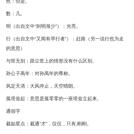
然：但是。
数：几。
明（出自文中“则明渐少”）：光亮。
行（出自文中“又闻有早行者”）：赶路（另一说行也为走
的意思）
与世无别：跟尘世上的情形没有什么区别。
孙公子禹年：对孙禹年的尊称。
风定天清：大风停止，天空晴朗。
孤塔耸起：意思是孤零零的一座塔耸立起来。
通假字
裁如星点：裁通“才”，仅仅，只有,刚刚。