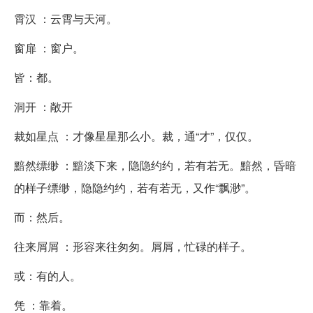
霄汉 ：云霄与天河。
窗扉 ：窗户。
皆：都。
洞开 ：敞开
裁如星点 ：才像星星那么小。裁，通“才”，仅仅。
黯然缥缈 ：黯淡下来，隐隐约约，若有若无。黯然，昏暗
的样子缥缈，隐隐约约，若有若无，又作“飘渺”。
而：然后。
往来屑屑 ：形容来往匆匆。屑屑，忙碌的样子。
或：有的人。
凭 ：靠着。