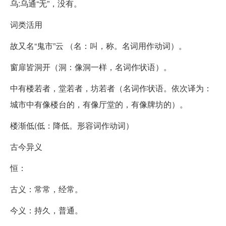
乌:乌通“无”，没有。
词类活用
故又名“鬼市”云 （名：叫，称。名词用作动词）。
窗扉皆洞开（洞：像洞一样，名词作状语）。
中有楼若者，堂若者，坊若者（名词作状语。依次译为：
城市中有像楼台的，有像厅堂的，有像牌坊的）。
楼渐低(低：降低。形容词作动词）
古今异义
恒：
古义：常常，经常。
今义：持久，普通。