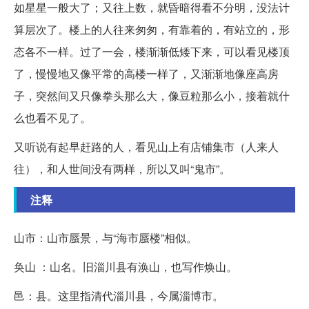
如星星一般大了；又往上数，就昏暗得看不分明，没法计
算层次了。楼上的人往来匆匆，有靠着的，有站立的，形
态各不一样。过了一会，楼渐渐低矮下来，可以看见楼顶
了，慢慢地又像平常的高楼一样了，又渐渐地像座高房
子，突然间又只像拳头那么大，像豆粒那么小，接着就什
么也看不见了。
又听说有起早赶路的人，看见山上有店铺集市（人来人
往），和人世间没有两样，所以又叫“鬼市”。
注释
山市：山市蜃景，与“海市蜃楼”相似。
奂山 ：山名。旧淄川县有涣山，也写作焕山。
邑：县。这里指清代淄川县，今属淄博市。