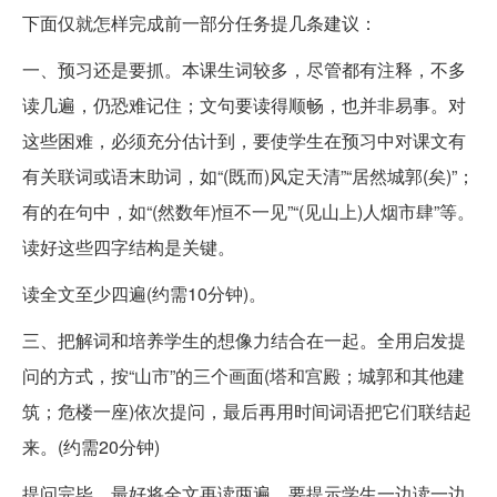
下面仅就怎样完成前一部分任务提几条建议：
一、预习还是要抓。本课生词较多，尽管都有注释，不多
读几遍，仍恐难记住；文句要读得顺畅，也并非易事。对
这些困难，必须充分估计到，要使学生在预习中对课文有
有关联词或语末助词，如“(既而)风定天清”“居然城郭(矣)”；
有的在句中，如“(然数年)恒不一见”“(见山上)人烟市肆”等。
读好这些四字结构是关键。
读全文至少四遍(约需10分钟)。
三、把解词和培养学生的想像力结合在一起。全用启发提
问的方式，按“山市”的三个画面(塔和宫殿；城郭和其他建
筑；危楼一座)依次提问，最后再用时间词语把它们联结起
来。(约需20分钟)
提问完毕，最好将全文再读两遍，要提示学生一边读一边