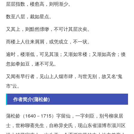
层层指数，楼愈高，则明渐少。
数至八层，裁如星点。
又其上，则黯然缥缈，不可计其层次矣。
而楼上人往来屑屑，或凭或立，不一状。
逾时，楼渐低，可见其顶；又渐如常楼；又渐如高舍；倏
忽如拳如豆，遂不可见。
又闻有早行者，见山上人烟市肆，与世无别，故又名“鬼
市”云。
作者简介(蒲松龄)
蒲松龄（1640－1715）字留仙，一字剑臣，别号柳泉居
士，世称聊斋先生，自称异史氏，现山东省淄博市淄川区