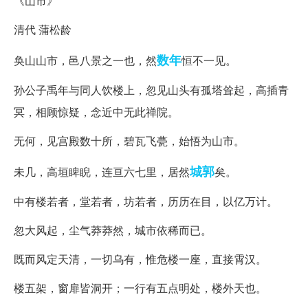
《山市》
清代 蒲松龄
数年
奂山山市，邑八景之一也，然
恒不一见。
孙公子禹年与同人饮楼上，忽见山头有孤塔耸起，高插青
冥，相顾惊疑，念近中无此禅院。
无何，见宫殿数十所，碧瓦飞甍，始悟为山市。
城郭
未几，高垣睥睨，连亘六七里，居然
矣。
中有楼若者，堂若者，坊若者，历历在目，以亿万计。
忽大风起，尘气莽莽然，城市依稀而已。
既而风定天清，一切乌有，惟危楼一座，直接霄汉。
楼五架，窗扉皆洞开；一行有五点明处，楼外天也。