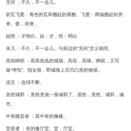
无何 ：不久，不一会儿。
碧瓦飞甍：青色的瓦和翘起的屋檐。飞甍：两端翘起的房
脊。甍，房脊。
始悟 ：才明白。始：才，悟：明白
未几 ：不久，不一会儿。与前边的“无何”含义相同。
高垣睥睨 ：高高低低的城墙。高垣，高墙。睥睨，又写
做“埤堄”。指女墙，即城墙上呈凹凸形的矮墙。
连亘 ：连绵不断。
居然城郭 ：竟然变成一座城郭了。居然，竟然。城郭，城
市。
中有楼若者 ：其中有的像楼。
堂若者 ：有的像厅堂。堂，厅堂。