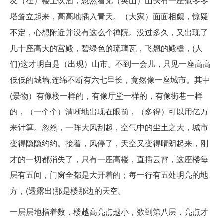
友（在）楼上饮酒，忽然看见（奂山）山头有一座孤零零
塔耸立起来，高高地插入青天。（大家）面面相觑，惊疑
不定，心想附近并没有这么个禅院。没过多久，又出现了
几十座高大的宫殿，碧绿色的琉璃瓦，飞翘的殿檐，(人
们)这才明白是（出现）山市。不到一会儿，只见一座高高
低低的城墙,连绵不断有六七里长，竟然像一座城市。其中
(景物）有像楼一样的，有像厅堂一样的，有像街巷一样
的，（一个个）清晰地出现在眼前，（多得）可以用亿万
来计算。忽然，一阵大风刮起，空气中的尘土之大，城市
变得隐隐约约。接着，风停了，天空又变得晴朗起来，刚
才的一切都消失了，只有一座高楼，直插云霄，这座楼每
层有五间，门窗全都是大开着的；每一行有五处明亮的地
方，(透露出)那是楼那边的天空。
一层层地指着数，楼越高亮点越小，数到第八层，亮点才