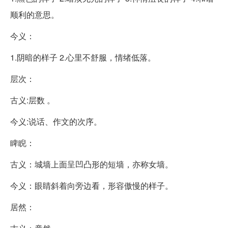
顺利的意思。
今义：
1.阴暗的样子 2.心里不舒服，情绪低落。
层次：
古义:层数 。
今义:说话、作文的次序。
睥睨：
古义：城墙上面呈凹凸形的短墙，亦称女墙。
今义：眼睛斜着向旁边看，形容傲慢的样子。
居然：