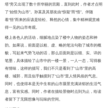
塔”旁又出现了数十所华丽的宫殿，直到此时，作者才点明
了“始悟为山市”。孙某及其朋友由“惊疑”而“悟”。伴随
着“悟”而来的应该是轻松、释然的心情，集中精神观赏难
得一见的山市奇观。
楼上各色人的活动，细腻地点染了楼中人物的姿态和神
韵。如果说，前面是以粗、虚、略的笔法勾勒了城市的概
貌，写起来气势飞动的话，那么后面则是以细、实、详的
笔墨，具体描绘了山市中的一楼一景，一人一态，写得极
有情味，这样的描写，我们不只是看到了“山市”里的高
楼、城郭，而且似乎触摸到了“山市”里人情风俗的气息。
同时，也使得本是无中生有的山市蜃景充满浓郁的生活气
息，富有实感。同时，作者在描绘景物时点到为止，给读
者留下了无限想像与玩味的空间。