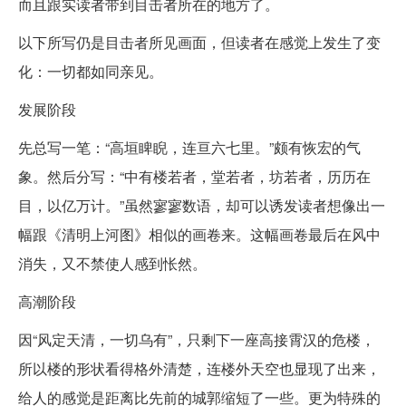
而且跟实读者带到目击者所在的地方了。
以下所写仍是目击者所见画面，但读者在感觉上发生了变
化：一切都如同亲见。
发展阶段
先总写一笔：“高垣睥睨，连亘六七里。”颇有恢宏的气
象。然后分写：“中有楼若者，堂若者，坊若者，历历在
目，以亿万计。”虽然寥寥数语，却可以诱发读者想像出一
幅跟《清明上河图》相似的画卷来。这幅画卷最后在风中
消失，又不禁使人感到怅然。
高潮阶段
因“风定天清，一切乌有”，只剩下一座高接霄汉的危楼，
所以楼的形状看得格外清楚，连楼外天空也显现了出来，
给人的感觉是距离比先前的城郭缩短了一些。更为特殊的