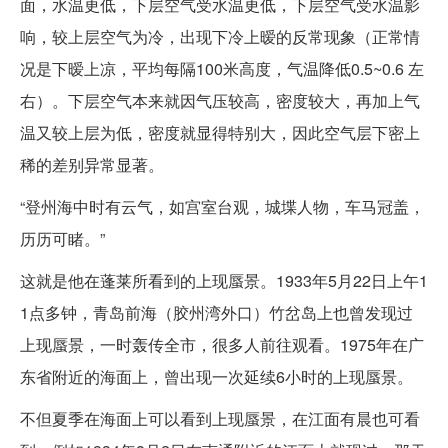
面，水温更低，下层空气受水温更低，下层空气受水温影
响，较上层空气为冷，出现下冷上暧的反常现象（正常情
况是下暧上凉，平均每隔100米高度，气温降低0.5~0.6 左
右）。下层空气本来就因气压较高，密度较大，再加上气
温又较上层为低，密度就显得特别大，因此空气层下密上
稀的差别异常显著。
“登州海中时有云气，如宫室台观，城堞人物，车马冠盖，
历历可睹。”
这就是他在蓬莱所看到的上现蜃景。1933年5月22日上午1
1点多钟，青岛前海（胶州湾外口）竹岔岛上也曾发现过
上现蜃景，一时轰传全市，很多人前往观看。1975年在广
东省附近的海面上，曾出现一次延续6小时的上现蜃景。
不但夏季在海面上可以看到上现蜃景，在江面有晨也可看