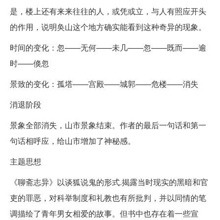
是，楼上还有来来往往的人，或凭或立，与人有照应开头
的作用，说明奂山这个地方确实能看到这种奇异的现象。
时间的变化：忽——无何——未几——忽——既而——逾
时——倏忽
景致的变化：孤塔——宫殿——城郭——危楼——消失
消退阶段
景象全部消失，山市景象结束。作者的最后一句话和第一
句话相呼应，给山市增加了神秘感。
主题思想
《聊斋志异》以谈狐说鬼的形式.揭露当时现实的黑暗和官
吏的罪恶，对科举制度和礼教也有所批判，并以同情的笔
调描绘了青年男女相爱的故事。但书中也存在着一些宣