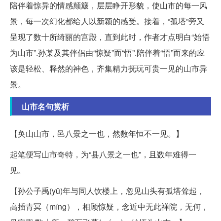
陪伴着惊异的情感颠簸，层层睁开形貌，使山市的每一风
景，每一次幻化都给人以新颖的感受。接着，“孤塔”旁又
呈现了数十所绮丽的宫殿，直到此时，作者才点明白“始悟
为山市”.孙某及其伴侣由“惊疑”而“悟”.陪伴着“悟”而来的应
该是轻松、释然的神色，齐集精力抚玩可贵一见的山市异
景。
山市名句赏析
【奂山山市，邑八景之一也，然数年恒不一见。】
起笔便写山市奇特，为“县八景之一也”，且数年难得一
见。
【孙公子禹(yǔ)年与同人饮楼上，忽见山头有孤塔耸起，
高插青冥（míng），相顾惊疑，念近中无此禅院，无何，