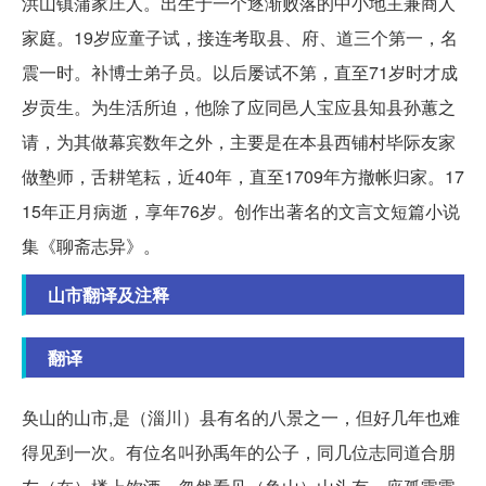
洪山镇蒲家庄人。出生于一个逐渐败落的中小地主兼商人
家庭。19岁应童子试，接连考取县、府、道三个第一，名
震一时。补博士弟子员。以后屡试不第，直至71岁时才成
岁贡生。为生活所迫，他除了应同邑人宝应县知县孙蕙之
请，为其做幕宾数年之外，主要是在本县西铺村毕际友家
做塾师，舌耕笔耘，近40年，直至1709年方撤帐归家。17
15年正月病逝，享年76岁。创作出著名的文言文短篇小说
集《聊斋志异》。
山市翻译及注释
翻译
奂山的山市,是（淄川）县有名的八景之一，但好几年也难
得见到一次。有位名叫孙禹年的公子，同几位志同道合朋