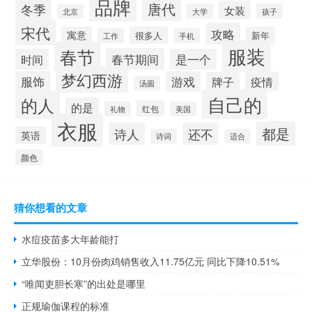
品牌
唐代
冬季
女装
大学
孩子
北京
宋代
攻略
寓意
很多人
新年
工作
手机
服装
春节
春节期间
时间
是一个
梦幻西游
服饰
游戏
牌子
疫情
汤圆
自己的
的人
的是
红包
礼物
美国
衣服
都是
诗人
还不
英语
诗词
适合
颜色
猜你想看的文章
水痘疫苗多大年龄能打
立华股份：10月份肉鸡销售收入11.75亿元 同比下降10.51%
“唯闻吏胆长寒”的出处是哪里
正规瑜伽课程的标准