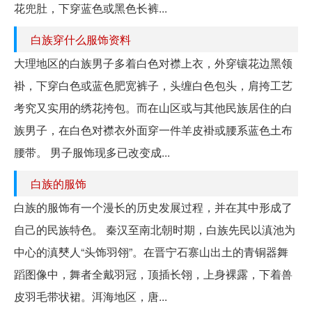
花兜肚，下穿蓝色或黑色长裤...
白族穿什么服饰资料
大理地区的白族男子多着白色对襟上衣，外穿镶花边黑领
褂，下穿白色或蓝色肥宽裤子，头缠白色包头，肩挎工艺
考究又实用的绣花挎包。而在山区或与其他民族居住的白
族男子，在白色对襟衣外面穿一件羊皮褂或腰系蓝色土布
腰带。 男子服饰现多已改变成...
白族的服饰
白族的服饰有一个漫长的历史发展过程，并在其中形成了
自己的民族特色。 秦汉至南北朝时期，白族先民以滇池为
中心的滇僰人“头饰羽翎”。在晋宁石寨山出土的青铜器舞
蹈图像中，舞者全戴羽冠，顶插长翎，上身裸露，下着兽
皮羽毛带状裙。洱海地区，唐...