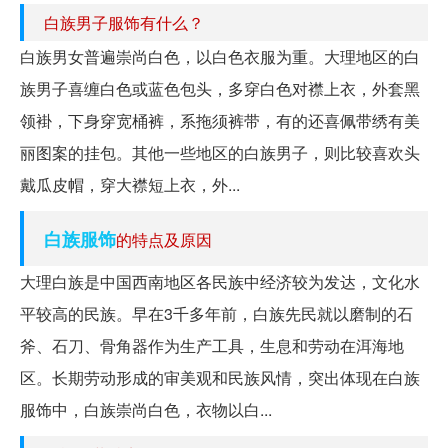
白族男子服饰有什么？
白族男女普遍崇尚白色，以白色衣服为重。大理地区的白
族男子喜缠白色或蓝色包头，多穿白色对襟上衣，外套黑
领褂，下身穿宽桶裤，系拖须裤带，有的还喜佩带绣有美
丽图案的挂包。其他一些地区的白族男子，则比较喜欢头
戴瓜皮帽，穿大襟短上衣，外...
白族服饰
的特点及原因
大理白族是中国西南地区各民族中经济较为发达，文化水
平较高的民族。早在3千多年前，白族先民就以磨制的石
斧、石刀、骨角器作为生产工具，生息和劳动在洱海地
区。长期劳动形成的审美观和民族风情，突出体现在白族
服饰中，白族崇尚白色，衣物以白...