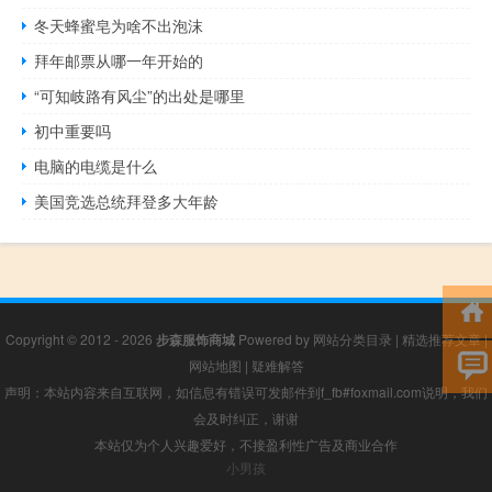
冬天蜂蜜皂为啥不出泡沫
拜年邮票从哪一年开始的
“可知岐路有风尘”的出处是哪里
初中重要吗
电脑的电缆是什么
美国竞选总统拜登多大年龄
Copyright © 2012 - 2026
步森服饰商城
Powered by
网站分类目录
|
精选推荐文章
|
网站地图
|
疑难解答
声明：本站内容来自互联网，如信息有错误可发邮件到f_fb#foxmail.com说明，我们
会及时纠正，谢谢
本站仅为个人兴趣爱好，不接盈利性广告及商业合作
小男孩