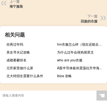
上一篇
海宁服装
下一篇
回族的衣服
相关问题
你再过年吗
hm衣服怎么样（现在还能去hm买衣服吗）
美女寻夫记攻略
为什么过年会很热闹英文
成都雾霾排名
who are you衣服
元宵家里做什么菜
A股半导体板块震荡拉升华海诚科涨超10%德明利、东芯股份、汇顶科技、江波龙、中芯国际涨超3%
北大特招生需要什么条件
ibiza 攻略
☚