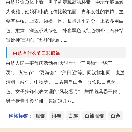
白族服饰总体上看，男子的穿戴简洁朴素，中老年服饰较
为淡雅，姑娘和小孩服饰比较艳丽。青年女性的衣饰，主
要有头帕、上衣、领褂、围、长裤几个部分。上衣多用白
色、嫩黄、湖蓝或浅绿色，外套黑色或红色领褂，右衽结
钮处挂“三须”、“五须”银饰，...
白族有什么节日和服饰
白族人民主要节庆活动有“大过年”、“三月街”、“绕三
灵”、“火把节”、“耍海会”、“拜日望”等。同汉族相同，也过
清明、端午、中秋等。 白族崇尚白色，服饰以白色为主
色。女子头饰代表大理的“风花雪月”，舞蹈道具霸王鞭；
男子身着扎染马褂，舞蹈道具八...
网络标签：
服饰
洱海
白族
白族服饰
白色