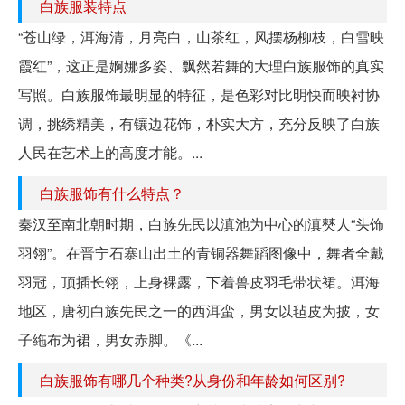
白族服装特点
“苍山绿，洱海清，月亮白，山茶红，风摆杨柳枝，白雪映
霞红”，这正是婀娜多姿、飘然若舞的大理白族服饰的真实
写照。白族服饰最明显的特征，是色彩对比明快而映衬协
调，挑绣精美，有镶边花饰，朴实大方，充分反映了白族
人民在艺术上的高度才能。...
白族服饰有什么特点？
秦汉至南北朝时期，白族先民以滇池为中心的滇僰人“头饰
羽翎”。在晋宁石寨山出土的青铜器舞蹈图像中，舞者全戴
羽冠，顶插长翎，上身裸露，下着兽皮羽毛带状裙。洱海
地区，唐初白族先民之一的西洱蛮，男女以毡皮为披，女
子絁布为裙，男女赤脚。《...
白族服饰有哪几个种类?从身份和年龄如何区别?