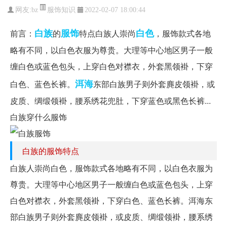
服饰知识
网友:
bz
2022-02-07 18:00:44
白族
服饰
白色
前言：
的
特点白族人崇尚
，服饰款式各地
略有不同，以白色衣服为尊贵。大理等中心地区男子一般
缠白色或蓝色包头，上穿白色对襟衣，外套黑领褂，下穿
洱海
白色、蓝色长裤。
东部白族男子则外套麂皮领褂，或
皮质、绸缎领褂，腰系绣花兜肚，下穿蓝色或黑色长裤...
白族穿什么服饰
白族的服饰特点
白族人崇尚白色，服饰款式各地略有不同，以白色衣服为
尊贵。大理等中心地区男子一般缠白色或蓝色包头，上穿
白色对襟衣，外套黑领褂，下穿白色、蓝色长裤。洱海东
部白族男子则外套麂皮领褂，或皮质、绸缎领褂，腰系绣