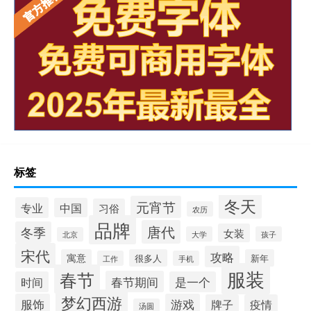
标签
冬天
元宵节
专业
中国
习俗
农历
品牌
唐代
冬季
女装
大学
孩子
北京
宋代
攻略
寓意
很多人
新年
工作
手机
服装
春节
春节期间
时间
是一个
梦幻西游
服饰
游戏
牌子
疫情
汤圆