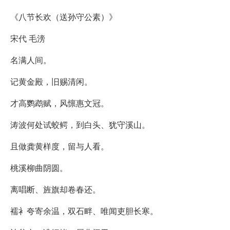
《八节长欢（送孙守公素）》
宋代 毛滂
名满人间。
记黄金殿，旧赐清闲。
才高鹦鹉赋，风懔惠文冠。
涛波何处试蛟鳄，到白头、犹守溪山。
且做龚黄样度，留与人看。
桃溪柳曲阴圆。
离唱断、旌旗却卷春还。
襦衤夸寄余温，双石畔、唯闻吏胆长寒。