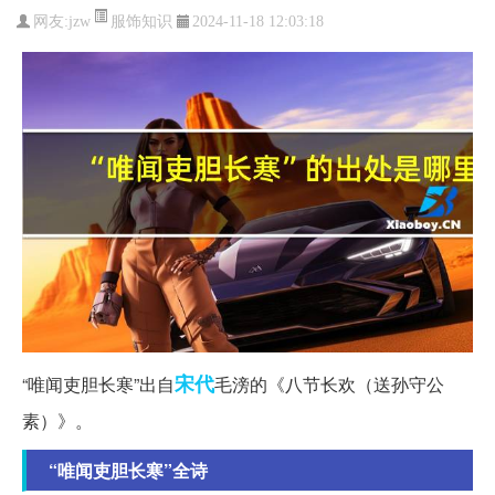
服饰知识
网友:
jzw
2024-11-18 12:03:18
宋代
“唯闻吏胆长寒”出自
毛滂的《八节长欢（送孙守公
素）》。
“唯闻吏胆长寒”全诗