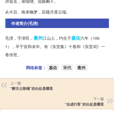
诗翁去，谁细绕、屈曲阑干。
从今后、南来幽梦，应随月度云端。
作者简介(毛滂)
衢州
嘉佑
毛滂，字泽民，
江山人，约生于
六年（106
1），卒于宣和末年。有《东堂集》十卷和《东堂词》一
卷传世。
网络标签：
嘉佑
宋代
衢州
上一篇
“醉主公陈榻”的出处是哪里
下一篇
“自成行客”的出处是哪里