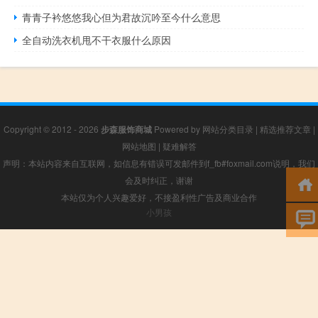
青青子衿悠悠我心但为君故沉吟至今什么意思
全自动洗衣机甩不干衣服什么原因
Copyright © 2012 - 2026
步森服饰商城
Powered by
网站分类目录
|
精选推荐文章
|
网站地图
|
疑难解答
声明：本站内容来自互联网，如信息有错误可发邮件到f_fb#foxmail.com说明，我们
会及时纠正，谢谢
本站仅为个人兴趣爱好，不接盈利性广告及商业合作
小男孩