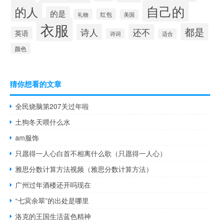
自己的
的人
的是
红包
礼物
美国
衣服
都是
诗人
还不
英语
诗词
适合
颜色
猜你想看的文章
全民烧脑第207关过年啦
土狗冬天喂什么水
am服饰
只愿得一人心白首不相离什么歌（只愿得一人心）
雅思分数计算方法视频（雅思分数计算方法）
广州过年酒楼还开吗现在
“七蓂余翠”的出处是哪里
洛克的王国生活蓝色精神