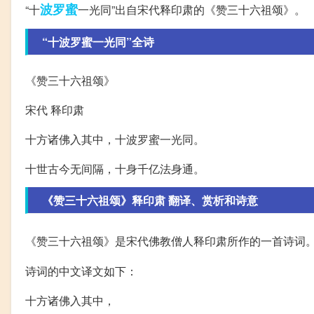
波罗蜜
“十
一光同”出自宋代释印肃的《赞三十六祖颂》。
“十波罗蜜一光同”全诗
《赞三十六祖颂》
宋代 释印肃
十方诸佛入其中，十波罗蜜一光同。
十世古今无间隔，十身千亿法身通。
《赞三十六祖颂》释印肃 翻译、赏析和诗意
《赞三十六祖颂》是宋代佛教僧人释印肃所作的一首诗词
诗词的中文译文如下：
十方诸佛入其中，