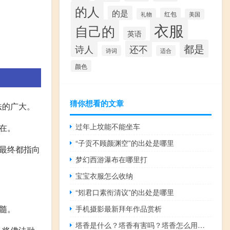
的人
的是
红包
礼物
美国
衣服
自己的
英语
都是
诗人
还不
诗词
适合
颜色
猜你想看的文章
法的广大。
过年上坟能不能坐车
在。
“子贡不顾颜渊空”的出处是哪里
最终都指向
梦幻西游瀑布在哪里打
宝宝衣服怎么收纳
“矧君口素衔清议”的出处是哪里
髓。
手机摄影最新拜年作品赏析
塔香是什么？塔香有害吗？塔香怎么用怎么点？