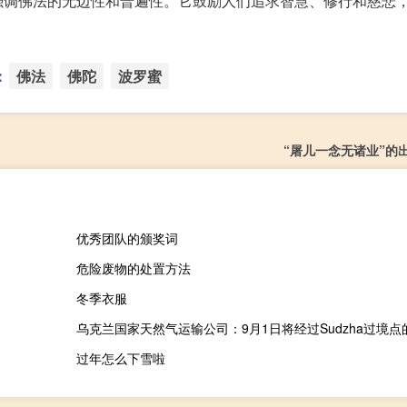
强调佛法的无边性和普遍性。它鼓励人们追求智慧、修行和慈悲
：
佛法
佛陀
波罗蜜
“屠儿一念无诸业”的
优秀团队的颁奖词
危险废物的处置方法
冬季衣服
过年怎么下雪啦