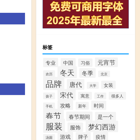
标签
元宵节
专业
中国
习俗
冬天
冬季
农历
北京
品牌
唐代
女装
大学
宋代
寓意
很多人
孩子
工作
攻略
时间
新年
手机
春节
春节期间
是一个
服装
梦幻西游
服饰
游戏
牌子
疫情
汤圆