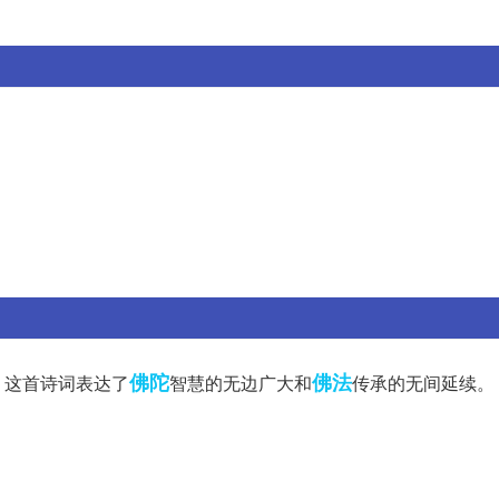
佛陀
佛法
。这首诗词表达了
智慧的无边广大和
传承的无间延续。