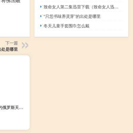
，将佛法融
致命女人第二集迅雷下载（致命女人迅雷）
“只恁书味养灵芽”的出处是哪里
冬天儿童手套围巾怎么戴
下一篇
出处是哪里
乌克兰国家天然气运输公司：9月1日将经过Sudzha过境点的俄罗斯天然气为4240万立方米8月31日为4235万立方米