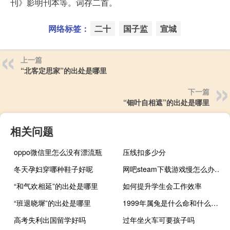
刊》影明刊本等。词存二首。
网络标签：
二十
国子监
宣城
上一篇
“北客定思家”的出处是哪里
下一篇
“钿叶自相遮”的出处是哪里
相关问题
oppo微信里怎么没有漂流瓶
压线扣多少分
冬天孕妇穿哪种鞋子好呢
网吧steam下载游戏慢怎么办（网吧steam下载游戏慢几觉方法）
“和气欢相延”的出处是哪里
如何提升学生会工作效率
“班退晓墀”的出处是哪里
1999年属兔是什么命和什么婚配（1999年属兔是什么命）
高考失利出国留学好吗
过年坐火车可要孩子吗