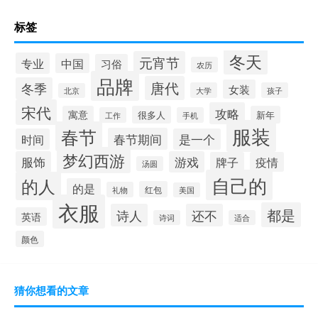
标签
冬天
元宵节
专业
中国
习俗
农历
品牌
唐代
冬季
女装
大学
孩子
北京
宋代
攻略
寓意
很多人
新年
工作
手机
服装
春节
春节期间
时间
是一个
梦幻西游
服饰
游戏
牌子
疫情
汤圆
自己的
的人
的是
红包
礼物
美国
衣服
都是
诗人
还不
英语
诗词
适合
颜色
猜你想看的文章