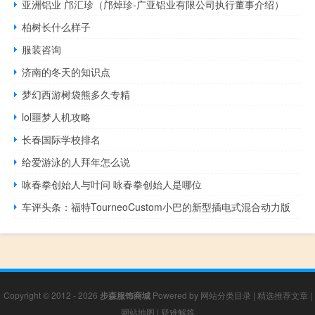
亚洲铝业 邝汇珍（邝焯珍-广亚铝业有限公司执行董事介绍）
柏树长什么样子
服装咨询
济南的冬天的知识点
梦幻西游树袋熊多久专精
lol噩梦人机攻略
长春国际学校排名
给爱游泳的人拜年怎么说
咏春拳创始人与叶问 咏春拳创始人是哪位
车评头条：福特TourneoCustom小巴的新型插电式混合动力版
Copyright © 2012 - 2026
步森服饰商城
Powered by
网站分类目录
|
精选推荐文章
|
网站地图
|
疑难解答