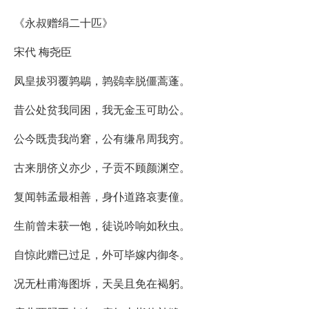
《永叔赠绢二十匹》
宋代 梅尧臣
凤皇拔羽覆鹑鶡，鹑鷃幸脱僵蒿蓬。
昔公处贫我同困，我无金玉可助公。
公今既贵我尚窘，公有缣帛周我穷。
古来朋侪义亦少，子贡不顾颜渊空。
复闻韩孟最相善，身仆道路哀妻僮。
生前曾未获一饱，徒说吟响如秋虫。
自惊此赠已过足，外可毕嫁内御冬。
况无杜甫海图坼，天吴且免在褐躬。