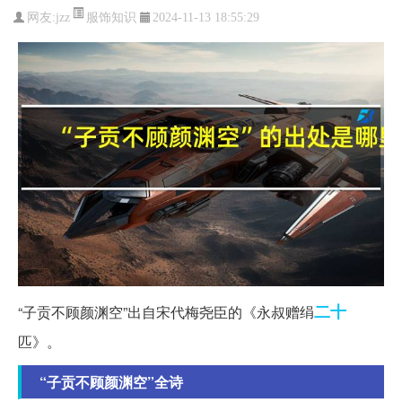
服饰知识
网友:
jzz
2024-11-13 18:55:29
二十
“子贡不顾颜渊空”出自宋代梅尧臣的《永叔赠绢
匹》。
“子贡不顾颜渊空”全诗