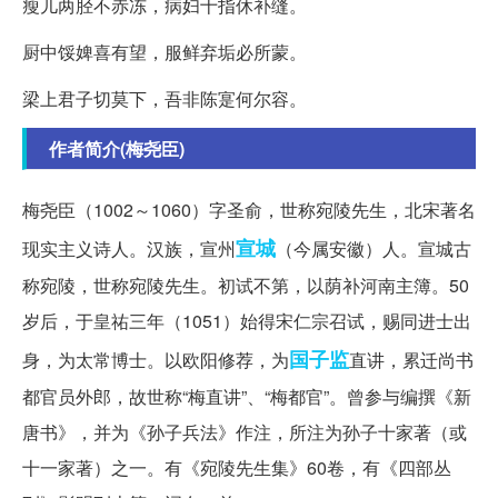
瘦儿两胫不赤冻，病妇十指休补缝。
厨中馁婢喜有望，服鲜弃垢必所蒙。
梁上君子切莫下，吾非陈寔何尔容。
作者简介(梅尧臣)
梅尧臣（1002～1060）字圣俞，世称宛陵先生，北宋著名
宣城
现实主义诗人。汉族，宣州
（今属安徽）人。宣城古
称宛陵，世称宛陵先生。初试不第，以荫补河南主簿。50
岁后，于皇祐三年（1051）始得宋仁宗召试，赐同进士出
国子监
身，为太常博士。以欧阳修荐，为
直讲，累迁尚书
都官员外郎，故世称“梅直讲”、“梅都官”。曾参与编撰《新
唐书》，并为《孙子兵法》作注，所注为孙子十家著（或
十一家著）之一。有《宛陵先生集》60卷，有《四部丛