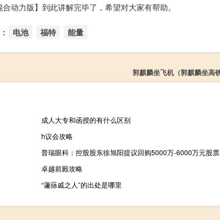
插电式混合动力版】到此讲解完毕了，希望对大家有帮助。
：
电池
福特
能量
郭麒麟坐飞机（郭麒麟坐高
成人大专和函授的有什么区别
h议会攻略
普瑞眼科：控股股东徐旭阳提议回购5000万-6000万元股票
卓越前殿攻略
“蘧蒢戚之人”的出处是哪里