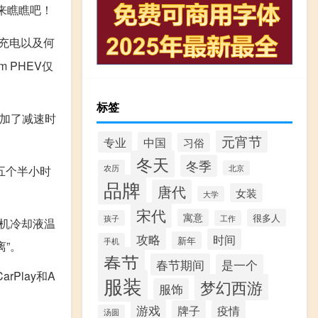
起来瞧瞧吧！
充电以及何
 PHEV仅
标签
增加了减速时
元宵节
专业
中国
习俗
冬天
冬季
农历
在五个半小时
北京
品牌
唐代
女装
大学
宋代
寓意
很多人
孩子
工作
动机冷却液温
攻略
时间
新年
手机
”。
春节
春节期间
是一个
rPlay和A
服装
梦幻西游
服饰
游戏
牌子
疫情
汤圆