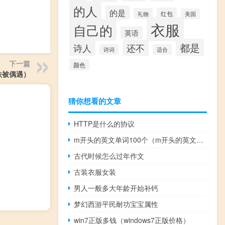
的人
的是
红包
礼物
美国
衣服
自己的
英语
都是
诗人
还不
诗词
适合
下一篇
颜色
铁被偶遇）
猜你想看的文章
HTTP是什么的协议
m开头的英文单词100个（m开头的英文单词）
古代时候怎么过年作文
古装衣服女装
男人一般多大年龄开始补钙
梦幻西游平民耐功宝宝属性
win7正版多钱（windows7正版价格）