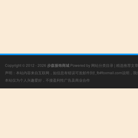
Copyright © 2012 - 2026
步森服饰商城
Powered by
网站分类目录
|
精选推荐文
声明：本站内容来自互联网，如信息有错误可发邮件到f_fb#foxmail.com说明
本站仅为个人兴趣爱好，不接盈利性广告及商业合作