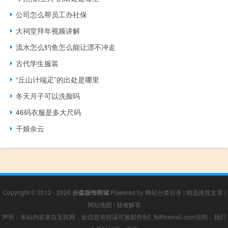
公司怎么帮员工办社保
大祠堂拜年视频讲解
流水怎么钓鱼怎么能让漂不冲走
古代学生服装
“丘山计端疋”的出处是哪里
冬天月子可以洗脸吗
46码衣服是多大尺码
干娘余云
Copyright © 2012 - 2026
步森服饰商城
Powered by
网站分类目录
|
精选推荐文章
|
网站地图
|
疑难解答
声明：本站内容来自互联网，如信息有错误可发邮件到f_fb#foxmail.com说明，我们