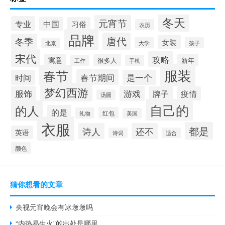
冬天
元宵节
专业
中国
习俗
农历
品牌
唐代
冬季
女装
大学
孩子
北京
宋代
攻略
寓意
很多人
新年
工作
手机
服装
春节
春节期间
时间
是一个
梦幻西游
服饰
游戏
牌子
疫情
汤圆
自己的
的人
的是
红包
礼物
美国
衣服
都是
诗人
还不
英语
诗词
适合
颜色
猜你想看的文章
央视元宵晚会有冰墩墩吗
“内热易生火”的出处是哪里