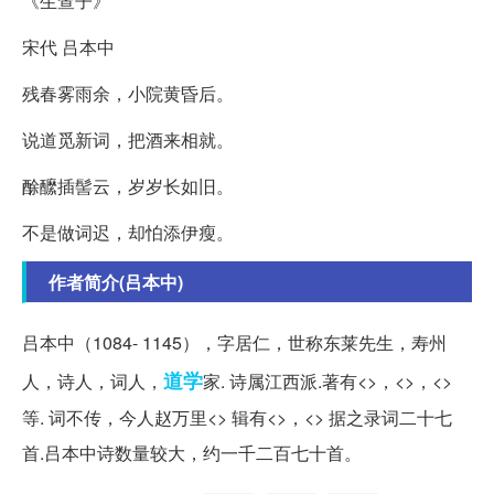
《生查子》
宋代 吕本中
残春雾雨余，小院黄昏后。
说道觅新词，把酒来相就。
酴醿插髻云，岁岁长如旧。
不是做词迟，却怕添伊瘦。
作者简介(吕本中)
吕本中（1084- 1145），字居仁，世称东莱先生，寿州
道学
人，诗人，词人，
家. 诗属江西派.著有<>，<>，<>
等. 词不传，今人赵万里<> 辑有<>，<> 据之录词二十七
首.吕本中诗数量较大，约一千二百七十首。