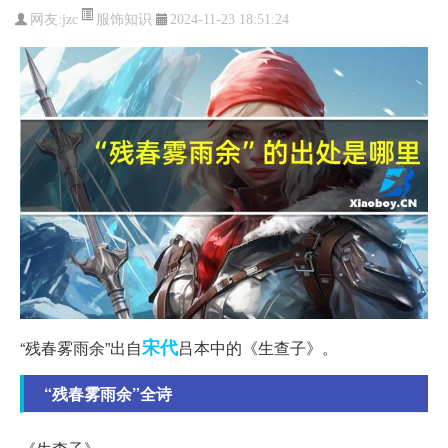
服饰知识
网友:
jzc
2024-11-23 18:51:24
宋代
“残春雾雨余”出自
吕本中的《生查子》。
“残春雾雨余”全诗