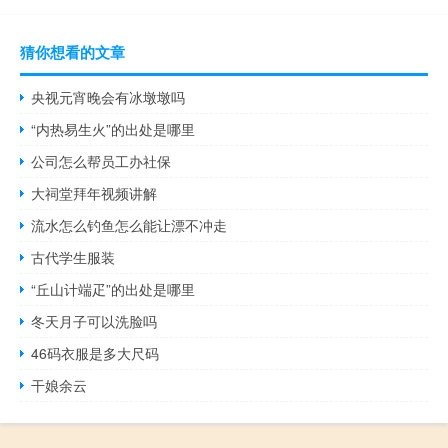
猜你想看的文章
央视元宵晚会有冰墩墩吗
“内热易生火”的出处是哪里
公司怎么帮员工办社保
大祠堂拜年视频讲解
流水怎么钓鱼怎么能让漂不冲走
古代学生服装
“丘山计端疋”的出处是哪里
冬天月子可以洗脸吗
46码衣服是多大尺码
干娘余云