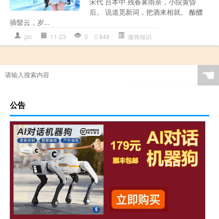
宋代 吕本中 残春雾雨余，小院黄昏
后。 说道觅新词，把酒来相就。 酴醿
插髻云，岁...
jzc
11-23
0
849
服饰知识
☚
公告