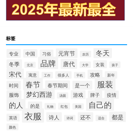
标签
冬天
元宵节
专业
中国
习俗
农历
品牌
唐代
冬季
女装
大学
孩子
北京
宋代
攻略
寓意
很多人
新年
工作
手机
服装
春节
春节期间
时间
是一个
梦幻西游
服饰
游戏
牌子
疫情
汤圆
自己的
的人
的是
红包
礼物
美国
衣服
都是
诗人
还不
英语
诗词
适合
颜色