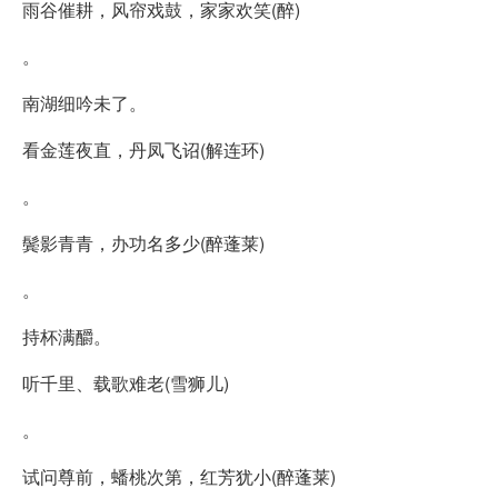
雨谷催耕，风帘戏鼓，家家欢笑(醉)
。
南湖细吟未了。
看金莲夜直，丹凤飞诏(解连环)
。
鬓影青青，办功名多少(醉蓬莱)
。
持杯满釂。
听千里、载歌难老(雪狮儿)
。
试问尊前，蟠桃次第，红芳犹小(醉蓬莱)