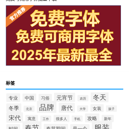
标签
冬天
元宵节
专业
中国
习俗
农历
品牌
唐代
冬季
女装
大学
孩子
北京
宋代
攻略
寓意
很多人
新年
工作
手机
服装
春节
春节期间
时间
是一个