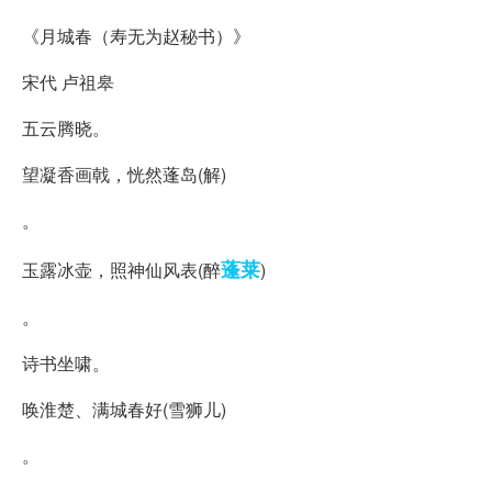
《月城春（寿无为赵秘书）》
宋代 卢祖皋
五云腾晓。
望凝香画戟，恍然蓬岛(解)
。
蓬莱
玉露冰壶，照神仙风表(醉
)
。
诗书坐啸。
唤淮楚、满城春好(雪狮儿)
。