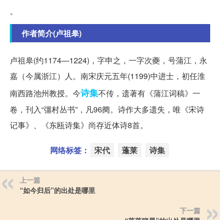
。
作者简介(卢祖皋)
卢祖皋(约1174—1224)，字申之，一字次夔，号蒲江，永
嘉（今属浙江）人。南宋庆元五年(1199)中进士，初任淮
诗集
南西路池州教授。今
不传，遗著有《蒲江词稿》一
卷，刊入“彊村丛书”，凡96阕。诗作大多遗失，唯《宋诗
记事》、《东瓯诗集》尚存近体诗8首。
网络标签：
宋代
蓬莱
诗集
上一篇
“如今归后”的出处是哪里
下一篇