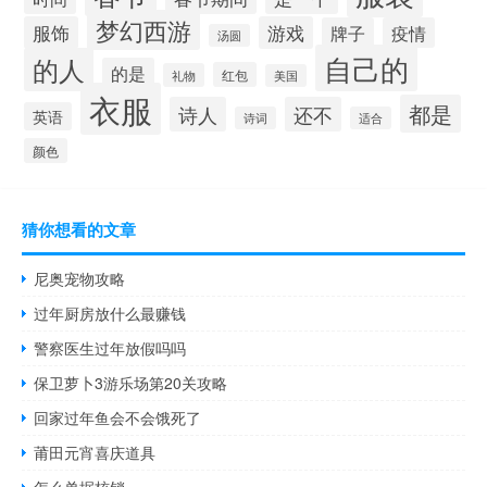
梦幻西游
服饰
游戏
牌子
疫情
汤圆
自己的
的人
的是
红包
礼物
美国
衣服
都是
诗人
还不
英语
诗词
适合
颜色
猜你想看的文章
尼奥宠物攻略
过年厨房放什么最赚钱
警察医生过年放假吗吗
保卫萝卜3游乐场第20关攻略
回家过年鱼会不会饿死了
莆田元宵喜庆道具