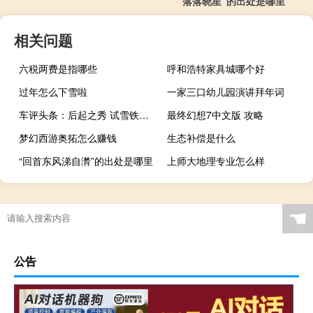
“落落晓星”的出处是哪里
相关问题
六税两费是指哪些
呼和浩特家具城哪个好
过年怎么下雪啦
一家三口幼儿园演讲拜年词
车评头条：后起之秀 试雪铁龙C3-XR 1.6L自动智能版
最终幻想7中文版 攻略
梦幻西游奥拓怎么赚钱
生态补偿是什么
“回首东风涕自潸”的出处是哪里
上师大地理专业怎么样
☚
公告