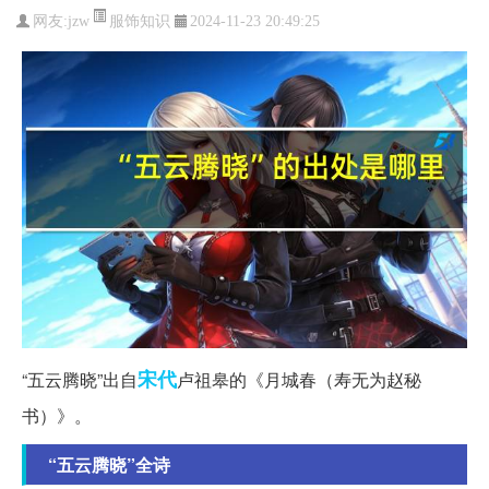
服饰知识
网友:
jzw
2024-11-23 20:49:25
宋代
“五云腾晓”出自
卢祖皋的《月城春（寿无为赵秘
书）》。
“五云腾晓”全诗