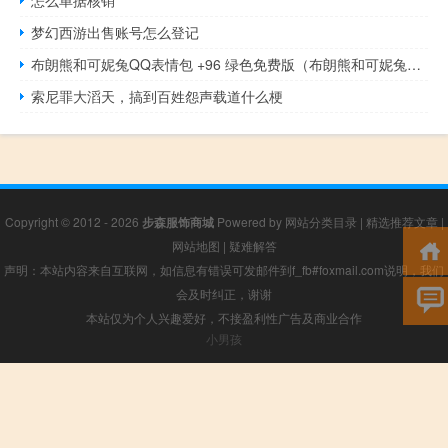
怎么单据核销
梦幻西游出售账号怎么登记
布朗熊和可妮兔QQ表情包 +96 绿色免费版（布朗熊和可妮兔QQ表情包 +96 绿色免费版功能简介）
索尼罪大滔天，搞到百姓怨声载道什么梗
Copyright © 2012 - 2026
步森服饰商城
Powered by
网站分类目录
|
精选推荐文章
|
网站地图
|
疑难解答
声明：本站内容来自互联网，如信息有错误可发邮件到f_fb#foxmail.com说明，我们
会及时纠正，谢谢
本站仅为个人兴趣爱好，不接盈利性广告及商业合作
小男孩