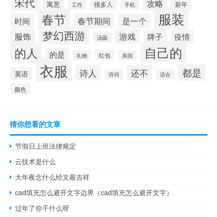
宋代
攻略
寓意
很多人
新年
工作
手机
服装
春节
春节期间
时间
是一个
梦幻西游
服饰
游戏
牌子
疫情
汤圆
自己的
的人
的是
红包
礼物
美国
衣服
都是
诗人
还不
英语
诗词
适合
颜色
猜你想看的文章
节假日上班法律规定
云技术是什么
大年夜念什么经文最吉祥
cad填充怎么避开文字边界（cad填充怎么避开文字）
过年了你干什么呀