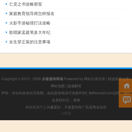
亡灵之书攻略密室
家庭教育指导师怎样报名
火影手游秘境打法攻略
歌唱家孟庭苇多大年纪
女生穿正装的注意事项
Copyright © 2012 - 2026
步森服饰商城
Powered by
网站分类目录
|
精选推荐文章
|
网站地图
|
疑难解答
声明：本站内容来自互联网，如信息有错误可发邮件到f_fb#foxmail.com说明，我们
会及时纠正，谢谢
本站仅为个人兴趣爱好，不接盈利性广告及商业合作
小男孩