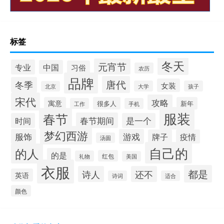
标签
冬天
元宵节
专业
中国
习俗
农历
品牌
唐代
冬季
女装
大学
孩子
北京
宋代
攻略
寓意
很多人
新年
工作
手机
服装
春节
春节期间
时间
是一个
梦幻西游
服饰
游戏
牌子
疫情
汤圆
自己的
的人
的是
红包
礼物
美国
衣服
都是
诗人
还不
英语
诗词
适合
颜色