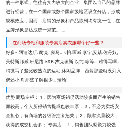
的一种形式，往往有实力较大的企业、集团以自己的品牌
进行经营，在一个国家或数个国家级地区设立分店，形成
规模效应，因而，店铺的形象和产品陈列均有统一性，在
品牌形象是达成统一规范。 ...
在商场专柜和服装专卖店卖衣服哪个好一些？
好多~ 阿迪达斯. 耐克. 彪马..卡帕.匡威.李宁,安踏.佐丹奴,
美特斯邦威.班尼路,S&K.杰克琼斯,以纯.等等....难得写啊..
稍微写了些比较熟点的运动,休闲品牌... 西装那些就没列入,
偶还小,对那些了解很少... 蛤蛤!
优势 商场专柜： 1，因为商场销促活动较多而产生的销售
额较高，个人所得销售提成也较丰厚； 2，不必为卖场安
全担心，有商场的各级管控者把关； 3，顾客流量较大，
获得的成交机会多； 专卖店： 1，销售团队凝聚力较强，