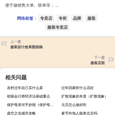
便于做销售大单、联单等； ...
网络标签：
专卖店
专柜
品牌
服装
服装专卖店
上一篇
服装设计效果图线稿
下一篇
服装店面
相关问题
农村过年自己买什么菜
过年回家听什么话好
初级会计师经济法基础重点
扩散现象的本质（扩散现象）
保护母亲河手抄报（保护母亲河的广告词）
元贝怎么做好吃
虚空之虫城市攻略
春节外地人能来北京吗