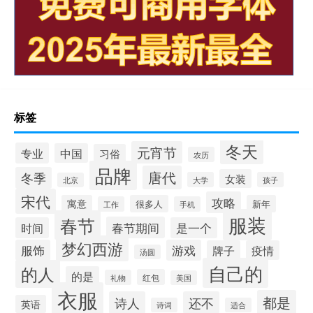
标签
冬天
元宵节
专业
中国
习俗
农历
品牌
唐代
冬季
女装
大学
孩子
北京
宋代
攻略
寓意
很多人
新年
工作
手机
服装
春节
春节期间
时间
是一个
梦幻西游
服饰
游戏
牌子
疫情
汤圆
自己的
的人
的是
红包
礼物
美国
衣服
都是
诗人
还不
英语
诗词
适合