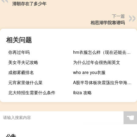
清朝存在了多少年
下一篇
相思湖学院靠谱吗
相关问题
你再过年吗
hm衣服怎么样（现在还能去hm买衣服吗）
美女寻夫记攻略
为什么过年会很热闹英文
成都雾霾排名
who are you衣服
元宵家里做什么菜
A股半导体板块震荡拉升华海诚科涨超10%德明利、东芯股份、汇顶科技、江波龙、中芯国际涨超3%
北大特招生需要什么条件
ibiza 攻略
☚
公告