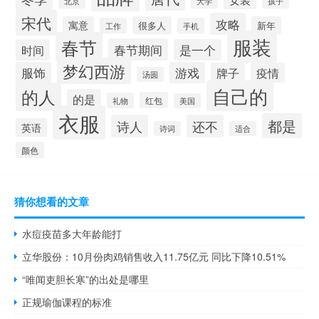
大学
孩子
北京
宋代
攻略
寓意
很多人
新年
工作
手机
服装
春节
春节期间
时间
是一个
梦幻西游
服饰
游戏
牌子
疫情
汤圆
自己的
的人
的是
红包
礼物
美国
衣服
都是
诗人
还不
英语
诗词
适合
颜色
猜你想看的文章
水痘疫苗多大年龄能打
立华股份：10月份肉鸡销售收入11.75亿元 同比下降10.51%
“唯闻吏胆长寒”的出处是哪里
正规瑜伽课程的标准