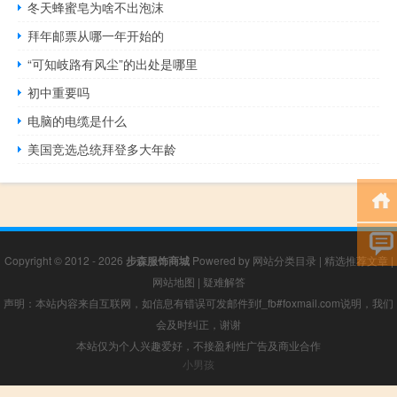
冬天蜂蜜皂为啥不出泡沫
拜年邮票从哪一年开始的
“可知岐路有风尘”的出处是哪里
初中重要吗
电脑的电缆是什么
美国竞选总统拜登多大年龄
Copyright © 2012 - 2026
步森服饰商城
Powered by
网站分类目录
|
精选推荐文章
|
网站地图
|
疑难解答
声明：本站内容来自互联网，如信息有错误可发邮件到f_fb#foxmail.com说明，我们
会及时纠正，谢谢
本站仅为个人兴趣爱好，不接盈利性广告及商业合作
小男孩