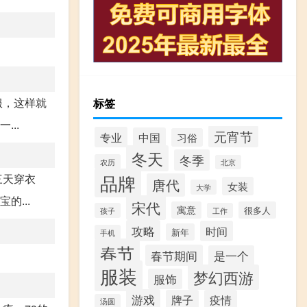
服，这样就
标签
..
元宵节
专业
中国
习俗
冬天
冬季
农历
北京
三天穿衣
品牌
唐代
女装
大学
的...
宋代
寓意
很多人
孩子
工作
攻略
时间
新年
手机
春节
春节期间
是一个
服装
梦幻西游
服饰
游戏
牌子
疫情
汤圆