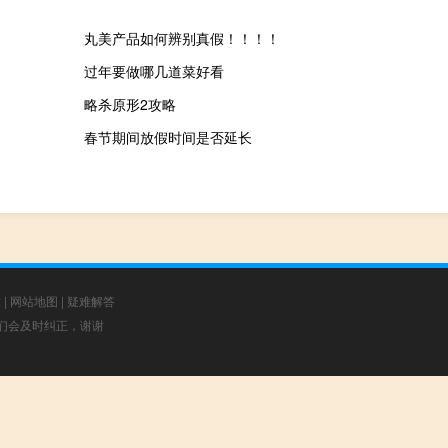
丸美产品如何辨别真假！！！！
过年要做哪几道菜好看
略杀原形2攻略
春节期间放假时间是否延长
章
|
网站地图
|
疑难解答
，我们会及时纠正，谢谢