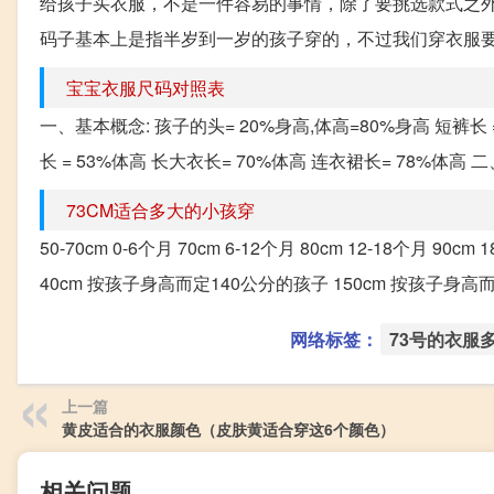
给孩子买衣服，不是一件容易的事情，除了要挑选款式之外
码子基本上是指半岁到一岁的孩子穿的，不过我们穿衣服要买
宝宝衣服尺码对照表
一、基本概念: 孩子的头= 20%身高,体高=80%身高 短裤长 =
长 = 53%体高 长大衣长= 70%体高 连衣裙长= 78%体高 二、
73CM适合多大的小孩穿
50-70cm 0-6个月 70cm 6-12个月 80cm 12-18个月 90cm 1
40cm 按孩子身高而定140公分的孩子 150cm 按孩子身高而
网络标签：
73号的衣服
上一篇
黄皮适合的衣服颜色（皮肤黄适合穿这6个颜色）
相关问题