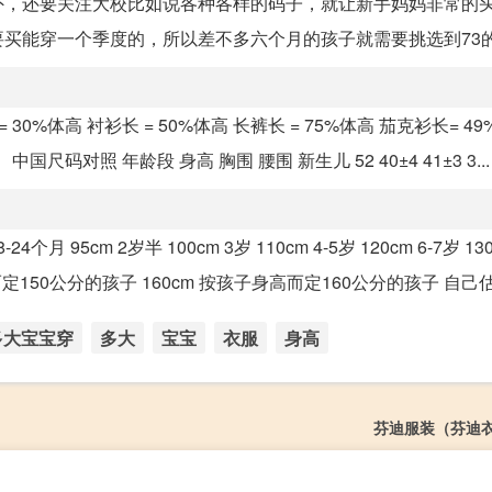
，还要关注大校比如说各种各样的码子，就让新手妈妈非常的头
能穿一个季度的，所以差不多六个月的孩子就需要挑选到73的码
 30%体高 衬衫长 = 50%体高 长裤长 = 75%体高 茄克衫长= 4
中国尺码对照 年龄段 身高 胸围 腰围 新生儿 52 40±4 41±3 3...
8-24个月 95cm 2岁半 100cm 3岁 110cm 4-5岁 120cm 6-7岁 130
定150公分的孩子 160cm 按孩子身高而定160公分的孩子 自己估计
多大宝宝穿
多大
宝宝
衣服
身高
芬迪服装（芬迪