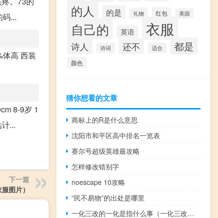
疼。73的
的人
的是
红包
礼物
美国
...
衣服
自己的
英语
都是
诗人
还不
诗词
适合
9%体高 西装
颜色
猜你想看的文章
cm 8-9岁 1
商标上的R是什么意思
...
沈阳市和平区高中排名一览表
赛尔号超级英雄最攻略
怎样修改错别字
下一篇
noescape 10攻略
衣服图片）
“民不易物”的出处是哪里
一化三改的一化是指什么事（一化三改的一化是指什么）