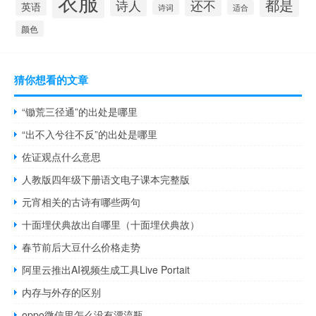
衣服
都是
诗人
还不
英语
诗词
适合
颜色
猜你想看的文章
“锄荒三径通”的出处是哪里
“出不入兮往不反”的出处是哪里
佐证观点什么意思
人教版四年级下册语文电子课本完整版
元宵相关的古诗有哪些两句
十面埋伏典故出自哪里（十面埋伏典故）
春节前后大豆什么价格走势
阿里云推出AI视频生成工具Live Portait
内存与外存的区别
oppo微信里怎么没有漂流瓶