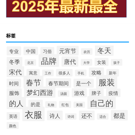
标签
冬天
元宵节
专业
中国
习俗
农历
品牌
唐代
冬季
女装
大学
孩子
北京
宋代
攻略
寓意
很多人
新年
工作
手机
服装
春节
春节期间
时间
是一个
梦幻西游
服饰
游戏
牌子
疫情
汤圆
自己的
的人
的是
红包
礼物
美国
衣服
都是
诗人
还不
英语
诗词
适合
颜色