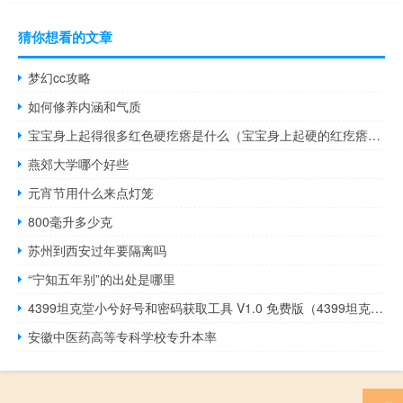
猜你想看的文章
梦幻cc攻略
如何修养内涵和气质
宝宝身上起得很多红色硬疙瘩是什么（宝宝身上起硬的红疙瘩是什么病引起的）
燕郊大学哪个好些
元宵节用什么来点灯笼
800毫升多少克
苏州到西安过年要隔离吗
“宁知五年别”的出处是哪里
4399坦克堂小兮好号和密码获取工具 V1.0 免费版（4399坦克堂小兮好号和密码获取工具 V1.0 免费版功能简介）
安徽中医药高等专科学校专升本率