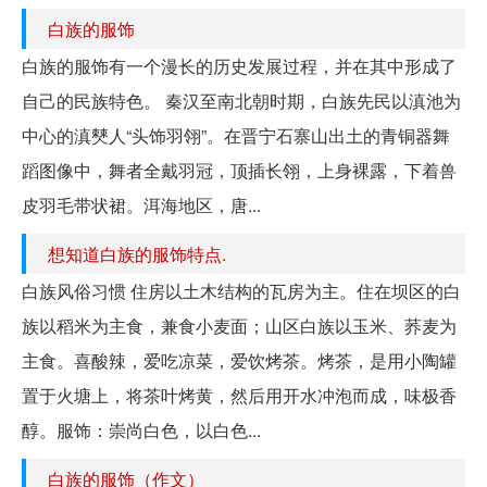
白族的服饰
白族的服饰有一个漫长的历史发展过程，并在其中形成了
自己的民族特色。 秦汉至南北朝时期，白族先民以滇池为
中心的滇僰人“头饰羽翎”。在晋宁石寨山出土的青铜器舞
蹈图像中，舞者全戴羽冠，顶插长翎，上身裸露，下着兽
皮羽毛带状裙。洱海地区，唐...
想知道白族的服饰特点.
白族风俗习惯 住房以土木结构的瓦房为主。住在坝区的白
族以稻米为主食，兼食小麦面；山区白族以玉米、荞麦为
主食。喜酸辣，爱吃凉菜，爱饮烤茶。烤茶，是用小陶罐
置于火塘上，将茶叶烤黄，然后用开水冲泡而成，味极香
醇。服饰：崇尚白色，以白色...
白族的服饰（作文）