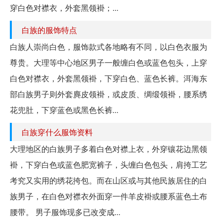
穿白色对襟衣，外套黑领褂；...
白族的服饰特点
白族人崇尚白色，服饰款式各地略有不同，以白色衣服为
尊贵。大理等中心地区男子一般缠白色或蓝色包头，上穿
白色对襟衣，外套黑领褂，下穿白色、蓝色长裤。洱海东
部白族男子则外套麂皮领褂，或皮质、绸缎领褂，腰系绣
花兜肚，下穿蓝色或黑色长裤...
白族穿什么服饰资料
大理地区的白族男子多着白色对襟上衣，外穿镶花边黑领
褂，下穿白色或蓝色肥宽裤子，头缠白色包头，肩挎工艺
考究又实用的绣花挎包。而在山区或与其他民族居住的白
族男子，在白色对襟衣外面穿一件羊皮褂或腰系蓝色土布
腰带。 男子服饰现多已改变成...