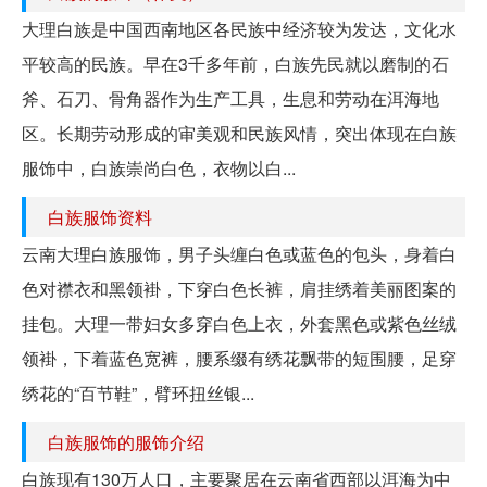
大理白族是中国西南地区各民族中经济较为发达，文化水
平较高的民族。早在3千多年前，白族先民就以磨制的石
斧、石刀、骨角器作为生产工具，生息和劳动在洱海地
区。长期劳动形成的审美观和民族风情，突出体现在白族
服饰中，白族崇尚白色，衣物以白...
白族服饰资料
云南大理白族服饰，男子头缠白色或蓝色的包头，身着白
色对襟衣和黑领褂，下穿白色长裤，肩挂绣着美丽图案的
挂包。大理一带妇女多穿白色上衣，外套黑色或紫色丝绒
领褂，下着蓝色宽裤，腰系缀有绣花飘带的短围腰，足穿
绣花的“百节鞋”，臂环扭丝银...
白族服饰的服饰介绍
白族现有130万人口，主要聚居在云南省西部以洱海为中