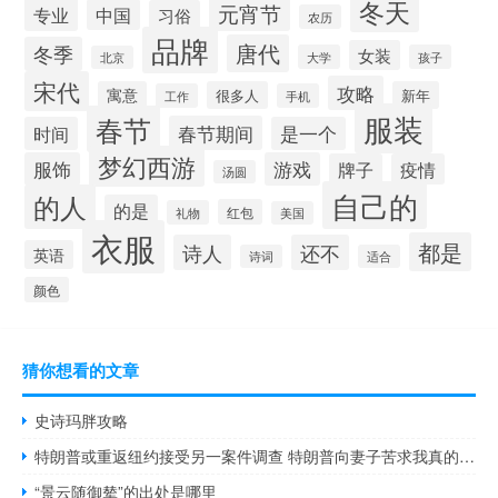
冬天
元宵节
专业
中国
习俗
农历
品牌
唐代
冬季
女装
大学
孩子
北京
宋代
攻略
寓意
很多人
新年
工作
手机
服装
春节
春节期间
时间
是一个
梦幻西游
服饰
游戏
牌子
疫情
汤圆
自己的
的人
的是
红包
礼物
美国
衣服
都是
诗人
还不
英语
诗词
适合
颜色
猜你想看的文章
史诗玛胖攻略
特朗普或重返纽约接受另一案件调查 特朗普向妻子苦求我真的很需要你梅拉尼娅10天来首度露面陪伴
“景云随御辇”的出处是哪里