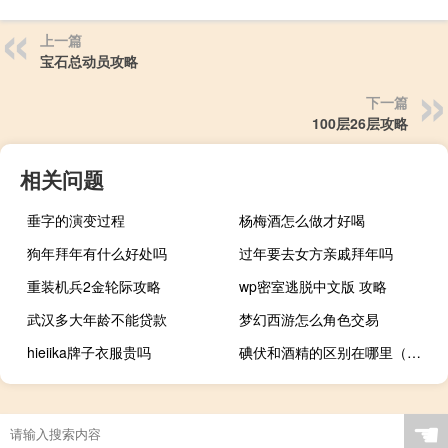
上一篇
宝石总动员攻略
下一篇
100层26层攻略
相关问题
垂字的演变过程
杨梅酒怎么做才好喝
狗年拜年有什么好处吗
过年要去女方亲戚拜年吗
重装机兵2金轮际攻略
wp密室逃脱中文版 攻略
武汉多大年龄不能贷款
梦幻西游怎么角色交易
hieiika牌子衣服贵吗
碘伏和酒精的区别在哪里（碘伏和酒精的区别）
☚