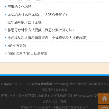
剪纸的文化内涵
无状态为什么叫无状态（无状态去哪了）
过年还可以干些什么呢
雅思分数计算方法视频（雅思分数计算方法）
小规模纳税人报税填哪些表（小规模纳税人报税步骤）
x的次方导数
“皤皤谁见矜”的出处是哪里
Copyright © 2012 - 2026
步森服饰商城
Powered by
网站分类目录
|
精选推荐文章
|
网站地图
|
疑难解答
声明：本站内容来自互联网，如信息有错误可发邮件到f_fb#foxmail.com说明，我们
会及时纠正，谢谢
本站仅为个人兴趣爱好，不接盈利性广告及商业合作