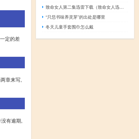
致命女人第二集迅雷下载（致命女人迅雷）
“只恁书味养灵芽”的出处是哪里
冬天儿童手套围巾怎么戴
有一定的差
两章来写,
卡没有逾期,