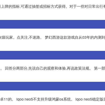
上牌的指标,可通过抽签或招标方式获得。对于一些对日常出行
灰级玩家。点关注,不迷路。 梦幻西游这款游戏自从03年的内测到
。 回答分两部分,先说自己的观察和体验,再说政策法规。 第一
安卓11的。 iqoo neo5不支持升级鸿蒙os系统。 iqoo neo5稳