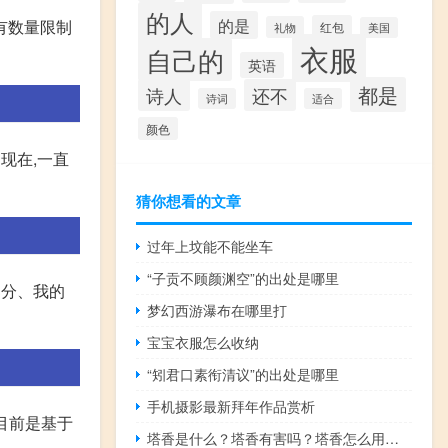
的人
的是
有数量限制
红包
礼物
美国
衣服
自己的
英语
都是
诗人
还不
诗词
适合
颜色
现在,一直
猜你想看的文章
过年上坟能不能坐车
“子贡不顾颜渊空”的出处是哪里
部分、我的
梦幻西游瀑布在哪里打
宝宝衣服怎么收纳
“矧君口素衔清议”的出处是哪里
手机摄影最新拜年作品赏析
定版目前是基于
塔香是什么？塔香有害吗？塔香怎么用怎么点？