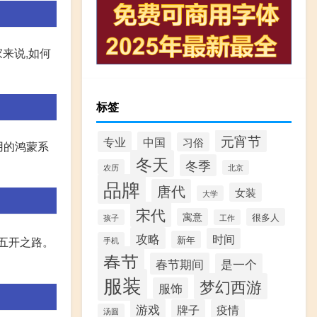
来说,如何
标签
元宵节
专业
中国
习俗
用的鸿蒙系
冬天
冬季
农历
北京
品牌
唐代
女装
大学
宋代
寓意
很多人
孩子
工作
攻略
时间
新年
了五开之路。
手机
春节
春节期间
是一个
服装
梦幻西游
服饰
游戏
牌子
疫情
汤圆