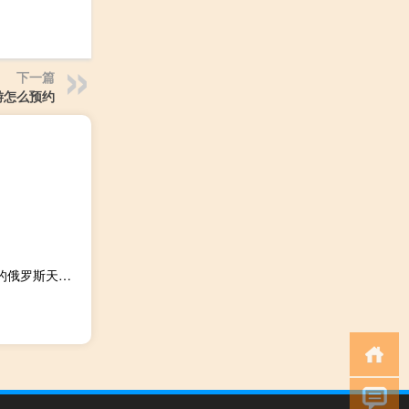
下一篇
游怎么预约
乌克兰国家天然气运输公司：9月1日将经过Sudzha过境点的俄罗斯天然气为4240万立方米8月31日为4235万立方米