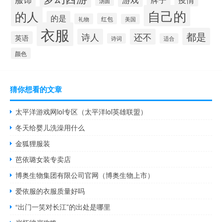
汤圆
自己的
的人
的是
红包
礼物
美国
衣服
都是
诗人
还不
英语
诗词
适合
颜色
猜你想看的文章
太平洋游戏网lol专区（太平洋lol英雄联盟）
冬天给婴儿洗澡用什么
金狐狸服装
芭依璐女装专卖店
博奥生物集团有限公司官网（博奥生物上市）
爱依服的衣服质量好吗
“出门一笑对长江”的出处是哪里