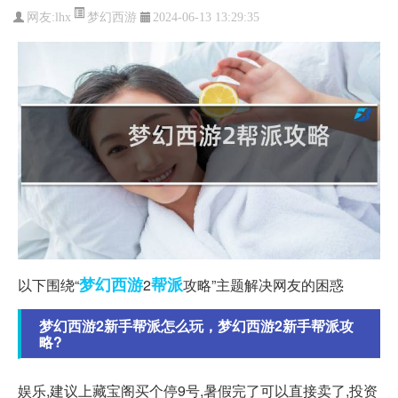
梦幻西游
网友:
lhx
2024-06-13 13:29:35
梦幻西游
帮派
以下围绕“
2
攻略”主题解决网友的困惑
梦幻西游2新手帮派怎么玩，梦幻西游2新手帮派攻
略?
娱乐,建议上藏宝阁买个停9号,暑假完了可以直接卖了,投资