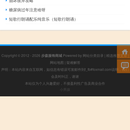
崩坏彼岸攻略
糖尿病过年注意啥呀
短歌行朗诵配乐纯音乐（短歌行朗诵）
Copyright © 2012 - 2026
步森服饰商城
Powered by
网站分类目录
|
精选推荐文章
|
网站地图
|
疑难解答
声明：本站内容来自互联网，如信息有错误可发邮件到f_fb#foxmail.com说明，我们
会及时纠正，谢谢
本站仅为个人兴趣爱好，不接盈利性广告及商业合作
小男孩