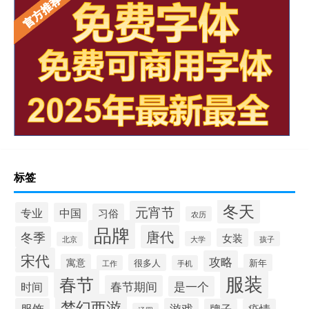
标签
冬天
元宵节
专业
中国
习俗
农历
品牌
唐代
冬季
女装
大学
孩子
北京
宋代
攻略
寓意
很多人
新年
工作
手机
服装
春节
春节期间
时间
是一个
梦幻西游
服饰
游戏
牌子
疫情