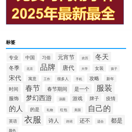
标签
冬天
元宵节
专业
中国
习俗
农历
品牌
唐代
冬季
女装
大学
孩子
北京
宋代
攻略
寓意
很多人
新年
工作
手机
服装
春节
春节期间
时间
是一个
梦幻西游
服饰
游戏
牌子
疫情
汤圆
自己的
的人
的是
红包
礼物
美国
衣服
都是
诗人
还不
英语
诗词
适合
颜色